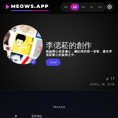
MEOWS.APP
A
RU
EN
ES
JA
ZH
李偲菘的創作
無論開心或是傷心，總記得的那一首歌，盡在李
偲菘暖心的旋律之中。
PLAY
♫ 17
APRIL 16, 2016
TRACKS
#
SONG