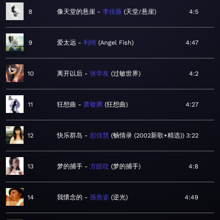
8
像天堂的悬崖
李佳薇
天堂/悬崖
4:5
9
爱太远
利绮
Angel Fish
4:47
10
离开以后
张学友
过敏世界
4:2
11
狂想曲
萧敬腾
狂想曲
4:27
12
快乐群岛
彭佳慧
畅情录 (2002新歌+精选)
3:22
13
梦的捕手
方皓玟
梦的捕手
4:8
14
我懷念的
孫燕姿
逆光
4:49