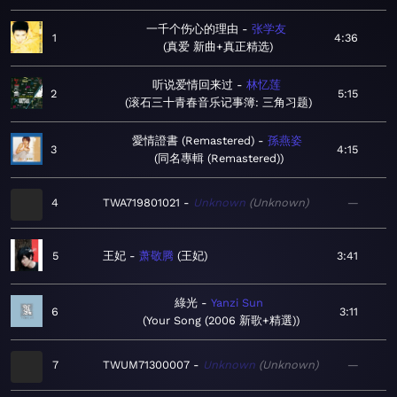
一千个伤心的理由
张学友
1
4:36
真爱 新曲+真正精选
听说爱情回来过
林忆莲
2
5:15
滚石三十青春音乐记事簿: 三角习题
愛情證書 (Remastered)
孫燕姿
3
4:15
同名專輯 (Remastered)
4
TWA719801021
Unknown
Unknown
—
5
王妃
萧敬腾
王妃
3:41
綠光
Yanzi Sun
6
3:11
Your Song (2006 新歌+精選)
7
TWUM71300007
Unknown
Unknown
—