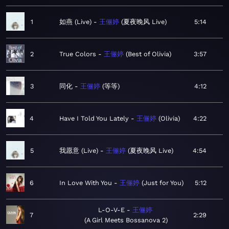
1
如燕 (Live)
王俪婷
夏夜晚风 Live
5:14
2
True Colors
王俪婷
Best of Olivia
3:57
3
同化
王俪婷
等等
4:12
4
Have I Told You Lately
王俪婷
Olivia
4:22
5
我愿意 (Live)
王俪婷
夏夜晚风 Live
4:54
6
In Love With You
王俪婷
Just for You
5:12
L-O-V-E
王俪婷
7
2:29
A Girl Meets Bossanova 2