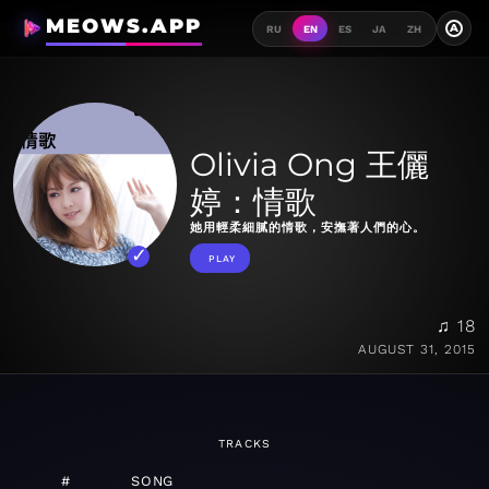
MEOWS.APP
A
RU
EN
ES
JA
ZH
Olivia Ong 王儷
婷：情歌
她用輕柔細膩的情歌，安撫著人們的心。
PLAY
♫ 18
AUGUST 31, 2015
TRACKS
#
SONG