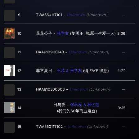
9
TWA550117101
Unknown
Unknown
—
10
花花公子
张学友
复黑王: 祗愿一生爱一人
3:36
11
HKA619900143
Unknown
Unknown
—
12
非常夏日
王菲 & 张学友
情.FAYE.得意
4:22
13
HKA610300608
Unknown
Unknown
—
日与夜
张学友 & 林忆莲
14
3:35
我们的60年商业电台
15
TWA550117102
Unknown
Unknown
—