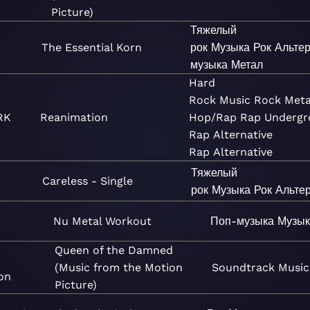
Picture)
Тяжелый
The Essential Korn
рок
Музыка
Рок
Альте
музыка
Метал
Hard
Rock
Music
Rock
Meta
RK
Reanimation
Hop/Rap
Rap
Undergr
Rap
Alternative
Rap
Alternative
Тяжелый
Careless - Single
рок
Музыка
Рок
Альте
Nu Metal Workout
Поп-музыка
Музык
Queen of the Damned
(Music from the Motion
Soundtrack
Music
on
Picture)