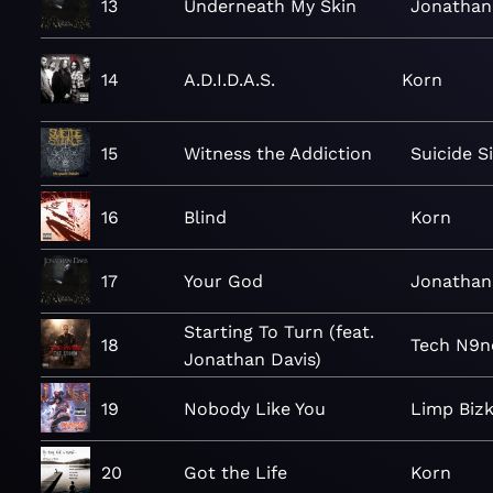
13
Underneath My Skin
Jonathan
14
A.D.I.D.A.S.
Korn
15
Witness the Addiction
Suicide S
16
Blind
Korn
17
Your God
Jonathan
Starting To Turn (feat.
18
Tech N9n
Jonathan Davis)
19
Nobody Like You
Limp Bizk
20
Got the Life
Korn