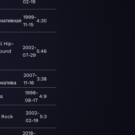
02-19
1999-
рнативная
4:30
11-15
l
Hip-
2002-
ound
5:46
07-29
2007-
3:38
рнатива
11-16
1998-
а
4:9
08-17
2002-
Rock
5:3
02-19
2018-