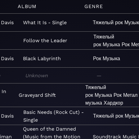
ALBUM
GENRE
 Davis
What It Is - Single
Тяжелый рок
Музык
Тяжелый
Follow the Leader
рок
Музыка
Рок
Ме
 Davis
Black Labyrinth
Рок
Музыка
n
Unknown
—
Тяжелый
 In
Graveyard Shift
рок
Музыка
Рок
Метал
музыка
Хардкор
Basic Needs (Rock Cut) -
 Davis
Тяжелый рок
Музы
Single
Queen of the Damned
aiman
(Music from the Motion
Soundtrack
Music