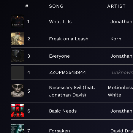
#
SONG
ARTIST
1
What It Is
Jonathan
2
Freak on a Leash
Korn
3
Everyone
Jonathan
4
ZZOPM2548944
Unknow
Necessary Evil (feat.
Motionless
5
Jonathan Davis)
White
6
Basic Needs
Jonathan
7
Forsaken
David Dr