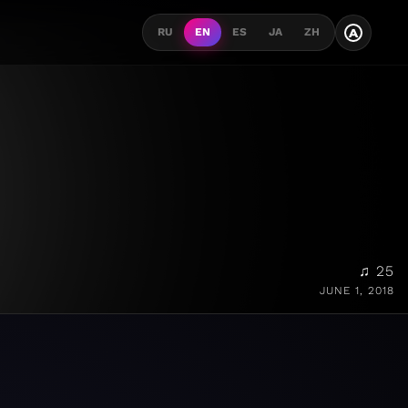
A
RU
EN
ES
JA
ZH
♫ 25
JUNE 1, 2018