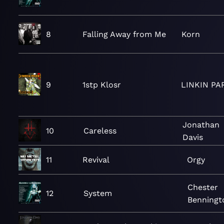
8
Falling Away from Me
Korn
9
1stp Klosr
LINKIN PA
Jonathan
10
Careless
Davis
11
Revival
Orgy
Chester
12
System
Benningt