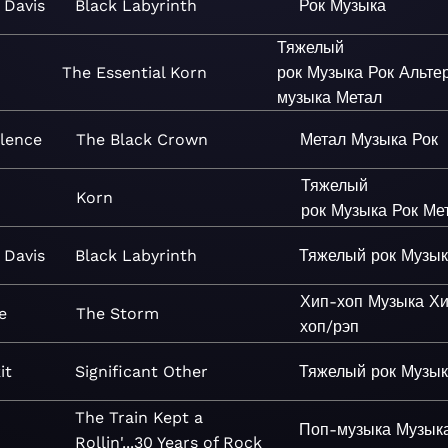
 Davis
Black Labyrinth
Рок
Музыка
Тяжелый
The Essential Korn
рок
Музыка
Рок
Альте
музыка
Метал
ilence
The Black Crown
Метал
Музыка
Рок
Тяжелый
Korn
рок
Музыка
Рок
Ме
 Davis
Black Labyrinth
Тяжелый рок
Музык
Хип-хоп
Музыка
Хи
e
The Storm
хоп/рэп
it
Significant Other
Тяжелый рок
Музык
The Train Kept a
Поп-музыка
Музык
Rollin'...30 Years of Rock