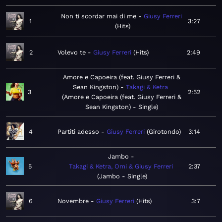
Non ti scordar mai di me
Giusy Ferreri
1
3:27
Hits
2
Volevo te
Giusy Ferreri
Hits
2:49
Amore e Capoeira (feat. Giusy Ferreri &
Sean Kingston)
Takagi & Ketra
3
2:52
Amore e Capoeira (feat. Giusy Ferreri &
Sean Kingston) - Single
4
Partiti adesso
Giusy Ferreri
Girotondo
3:14
Jambo
5
Takagi & Ketra, Omi & Giusy Ferreri
2:37
Jambo - Single
6
Novembre
Giusy Ferreri
Hits
3:7