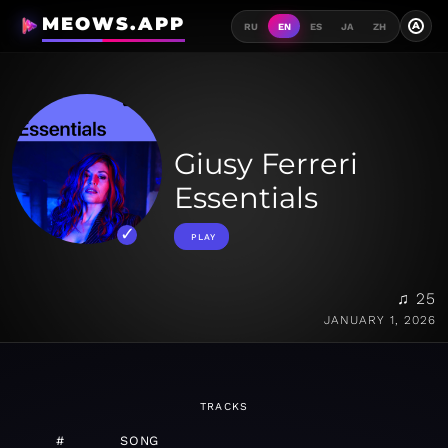
MEOWS.APP
A
RU
EN
ES
JA
ZH
Giusy Ferreri
Essentials
PLAY
♫ 25
JANUARY 1, 2026
TRACKS
#
SONG