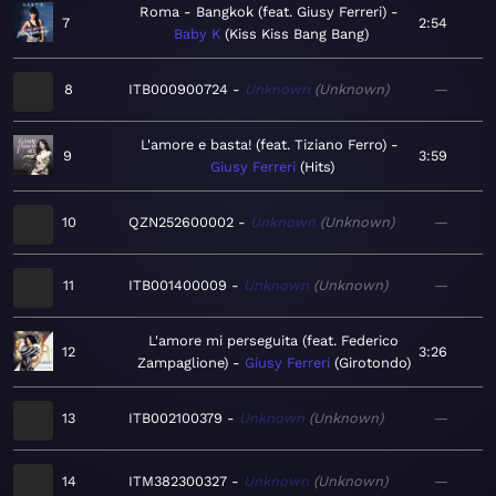
Roma - Bangkok (feat. Giusy Ferreri)
7
2:54
Baby K
Kiss Kiss Bang Bang
8
ITB000900724
Unknown
Unknown
—
L'amore e basta! (feat. Tiziano Ferro)
9
3:59
Giusy Ferreri
Hits
10
QZN252600002
Unknown
Unknown
—
11
ITB001400009
Unknown
Unknown
—
L'amore mi perseguita (feat. Federico
12
3:26
Zampaglione)
Giusy Ferreri
Girotondo
13
ITB002100379
Unknown
Unknown
—
14
ITM382300327
Unknown
Unknown
—