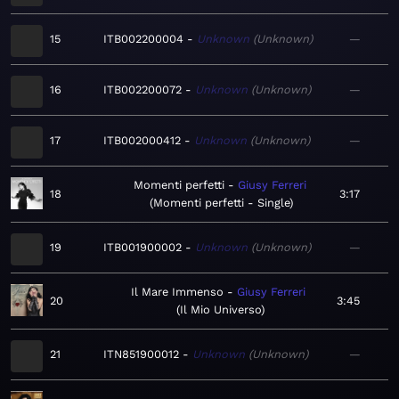
15
ITB002200004
Unknown
Unknown
—
16
ITB002200072
Unknown
Unknown
—
17
ITB002000412
Unknown
Unknown
—
Momenti perfetti
Giusy Ferreri
18
3:17
Momenti perfetti - Single
19
ITB001900002
Unknown
Unknown
—
Il Mare Immenso
Giusy Ferreri
20
3:45
Il Mio Universo
21
ITN851900012
Unknown
Unknown
—