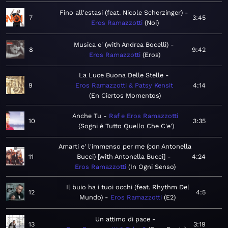
Fino all'estasi (feat. Nicole Scherzinger)
7
3:45
Eros Ramazzotti
Noi
Musica e' (with Andrea Bocelli)
8
9:42
Eros Ramazzotti
Eros
La Luce Buona Delle Stelle
9
Eros Ramazzotti & Patsy Kensit
4:14
En Ciertos Momentos
Anche Tu
Raf e Eros Ramazzotti
10
3:35
Sogni é Tutto Quello Che C'e'
Amarti e' l'immenso per me (con Antonella
11
Bucci) [with Antonella Bucci]
4:24
Eros Ramazzotti
In Ogni Senso
Il buio ha i tuoi occhi (feat. Rhythm Del
12
4:5
Mundo)
Eros Ramazzotti
E2
Un attimo di pace
13
3:19