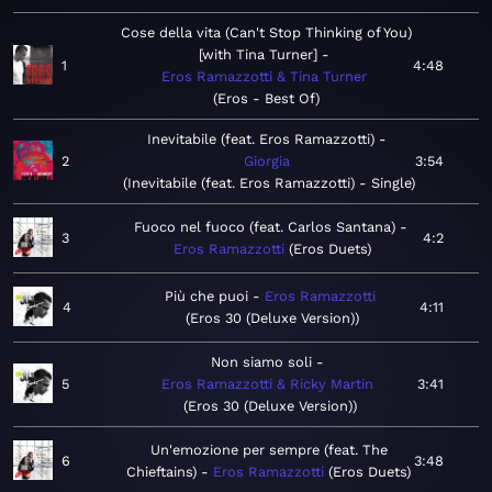
Cose della vita (Can't Stop Thinking of You)
[with Tina Turner]
1
4:48
Eros Ramazzotti & Tina Turner
Eros - Best Of
Inevitabile (feat. Eros Ramazzotti)
2
Giorgia
3:54
Inevitabile (feat. Eros Ramazzotti) - Single
Fuoco nel fuoco (feat. Carlos Santana)
3
4:2
Eros Ramazzotti
Eros Duets
Più che puoi
Eros Ramazzotti
4
4:11
Eros 30 (Deluxe Version)
Non siamo soli
5
Eros Ramazzotti & Ricky Martin
3:41
Eros 30 (Deluxe Version)
Un'emozione per sempre (feat. The
6
3:48
Chieftains)
Eros Ramazzotti
Eros Duets