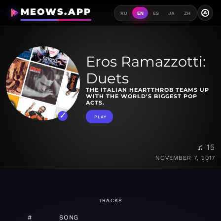
MEOWS.APP
A
RU
EN
ES
JA
ZH
Eros Ramazzotti:
Duets
THE ITALIAN HEARTTHROB TEAMS UP
WITH THE WORLD'S BIGGEST POP
ACTS.
PLAY
♫ 15
NOVEMBER 7, 2017
TRACKS
#
SONG