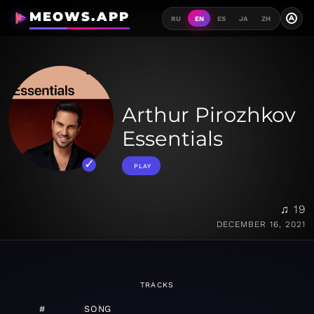
MEOWS.APP
A
RU
EN
ES
JA
ZH
Arthur Pirozhkov
Essentials
PLAY
♫ 19
DECEMBER 16, 2021
TRACKS
#
SONG