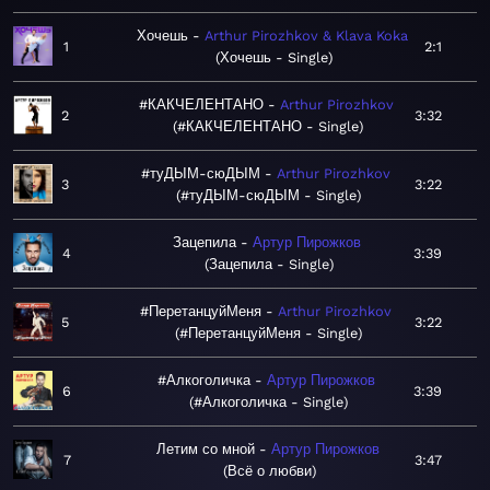
Хочешь
Arthur Pirozhkov & Klava Koka
1
2:1
Хочешь - Single
#КАКЧЕЛЕНТАНО
Arthur Pirozhkov
2
3:32
#КАКЧЕЛЕНТАНО - Single
#туДЫМ-сюДЫМ
Arthur Pirozhkov
3
3:22
#туДЫМ-сюДЫМ - Single
Зацепила
Артур Пирожков
4
3:39
Зацепила - Single
#ПеретанцуйМеня
Arthur Pirozhkov
5
3:22
#ПеретанцуйМеня - Single
#Алкоголичка
Артур Пирожков
6
3:39
#Алкоголичка - Single
Летим со мной
Артур Пирожков
7
3:47
Всё о любви