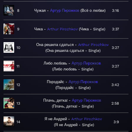
8
Чужая
Артур Пирожков
Всё о любви
3:16
9
Чика
Arthur Pirozhkov
Чика - Single
3:37
Она решила сдаться
Arthur Pirozhkov
10
3:27
Она решила сдаться - Single
Либо любовь
Артур Пирожков
11
3:27
Либо любовь - Single
Пэрэдайс
Артур Пирожков
12
3:42
Пэрэдайс - Single
Плачь, детка!
Артур Пирожков
13
2:58
Плачь, детка! - Single
Я не Андрей
Arthur Pirozhkov
14
3:9
Я не Андрей - Single