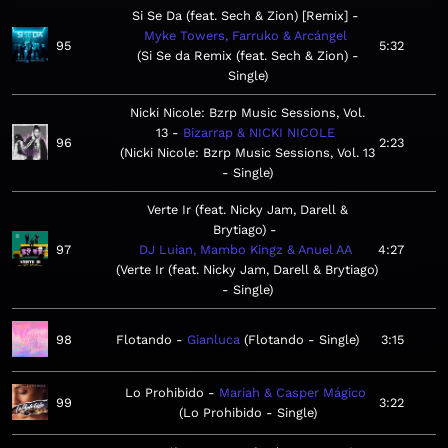
Si Se Da (feat. Sech & Zion) [Remix]
Myke Towers, Farruko & Arcángel
95
5:32
Si Se da Remix (feat. Sech & Zion) -
Single
Nicki Nicole: Bzrp Music Sessions, Vol.
13
Bizarrap & NICKI NICOLE
96
2:23
Nicki Nicole: Bzrp Music Sessions, Vol. 13
- Single
Verte Ir (feat. Nicky Jam, Darell &
Brytiago)
97
DJ Luian, Mambo Kingz & Anuel AA
4:27
Verte Ir (feat. Nicky Jam, Darell & Brytiago)
- Single
98
Flotando
Gianluca
Flotando - Single
3:15
Lo Prohibido
Mariah & Casper Mágico
99
3:22
Lo Prohibido - Single