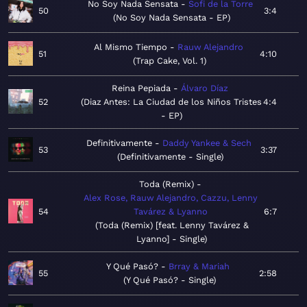
No Soy Nada Sensata
Sofi de la Torre
50
3:4
No Soy Nada Sensata - EP
Al Mismo Tiempo
Rauw Alejandro
51
4:10
Trap Cake, Vol. 1
Reina Pepiada
Álvaro Díaz
52
Diaz Antes: La Ciudad de los Niños Tristes
4:4
- EP
Definitivamente
Daddy Yankee & Sech
53
3:37
Definitivamente - Single
Toda (Remix)
Alex Rose, Rauw Alejandro, Cazzu, Lenny
54
Tavárez & Lyanno
6:7
Toda (Remix) [feat. Lenny Tavárez &
Lyanno] - Single
Y Qué Pasó?
Brray & Mariah
55
2:58
Y Qué Pasó? - Single