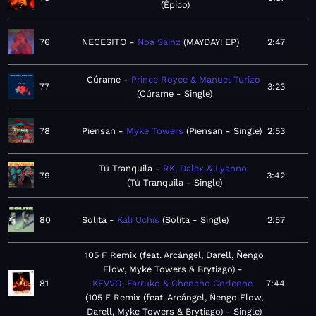
Épico
76
NECESITO
Noa Sainz
MAYDAY! EP
2:47
Cúrame
Prince Royce & Manuel Turizo
77
3:23
Cúrame - Single
78
Piensan
Myke Towers
Piensan - Single
2:53
Tú Tranquila
RK, Dalex & Lyanno
79
3:42
Tú Tranquila - Single
80
Solita
Kali Uchis
Solita - Single
2:57
105 F Remix (feat. Arcángel, Darell, Ñengo
Flow, Myke Towers & Brytiago)
81
KEVVO, Farruko & Chencho Corleone
7:44
105 F Remix (feat. Arcángel, Ñengo Flow,
Darell, Myke Towers & Brytiago) - Single