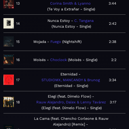
13
Corina Smith & Lyanno
3:44
Te Voy a Extrañar - Single
Nunca Estoy
C. Tangana
14
2:42
Nunca Estoy - Single
15
Mojada
Fuego
Nightshift
2:38
16
Moisés
Choclock
Moisés - Single
2:2
Eternidad
17
STUDIOMX, MANCANDY & Brunog
3:34
Eternidad - Single
Elegí (feat. Dímelo Flow)
18
Rauw Alejandro, Dalex & Lenny Tavárez
3:17
Elegí (feat. Dímelo Flow) - Single
La Cama (feat. Chencho Corleone & Rauw
Alejandro) [Remix]