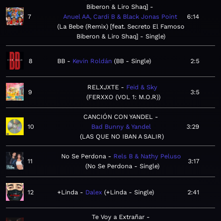
Biberon & Liro Shaq]
7
Anuel AA, Cardi B & Black Jonas Point
6:14
La Bebe (Remix) [feat. Secreto El Famoso
Biberon & Liro Shaq] - Single
8
BB
Kevin Roldán
BB - Single
2:5
RELXJXTE
Feid & Sky
9
3:5
FERXXO (VOL 1: M.O.R)
CANCIÓN CON YANDEL
10
Bad Bunny & Yandel
3:29
LAS QUE NO IBAN A SALIR
No Se Perdona
Rels B & Nathy Peluso
11
3:17
No Se Perdona - Single
12
+Linda
Dalex
+Linda - Single
2:41
Te Voy a Extrañar