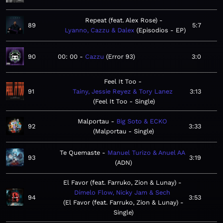
Repeat (feat. Alex Rose)
89
5:7
Lyanno, Cazzu & Dalex
Episodios - EP
90
00: 00
Cazzu
Error 93
3:0
Feel It Too
91
Tainy, Jessie Reyez & Tory Lanez
3:13
Feel It Too - Single
Malportau
Big Soto & ECKO
92
3:33
Malportau - Single
Te Quemaste
Manuel Turizo & Anuel AA
93
3:19
ADN
El Favor (feat. Farruko, Zion & Lunay)
Dímelo Flow, Nicky Jam & Sech
94
3:53
El Favor (feat. Farruko, Zion & Lunay) -
Single