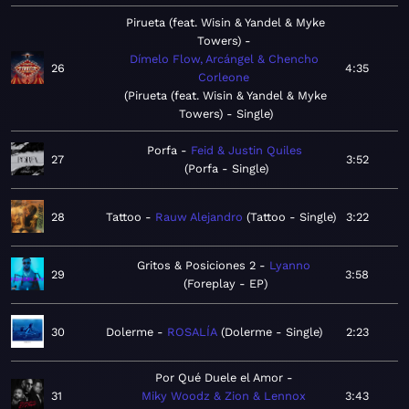
Pirueta (feat. Wisin & Yandel & Myke
Towers)
Dímelo Flow, Arcángel & Chencho
26
4:35
Corleone
Pirueta (feat. Wisin & Yandel & Myke
Towers) - Single
Porfa
Feid & Justin Quiles
27
3:52
Porfa - Single
28
Tattoo
Rauw Alejandro
Tattoo - Single
3:22
Gritos & Posiciones 2
Lyanno
29
3:58
Foreplay - EP
30
Dolerme
ROSALÍA
Dolerme - Single
2:23
Por Qué Duele el Amor
31
Miky Woodz & Zion & Lennox
3:43