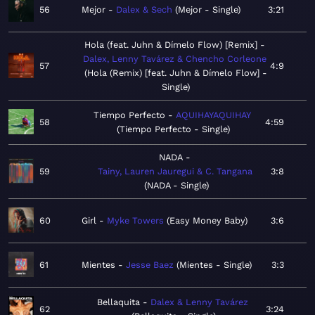
56
Mejor
Dalex & Sech
Mejor - Single
3:21
Hola (feat. Juhn & Dímelo Flow) [Remix]
Dalex, Lenny Tavárez & Chencho Corleone
57
4:9
Hola (Remix) [feat. Juhn & Dímelo Flow] -
Single
Tiempo Perfecto
AQUIHAYAQUIHAY
58
4:59
Tiempo Perfecto - Single
NADA
59
Tainy, Lauren Jauregui & C. Tangana
3:8
NADA - Single
60
Girl
Myke Towers
Easy Money Baby
3:6
61
Mientes
Jesse Baez
Mientes - Single
3:3
Bellaquita
Dalex & Lenny Tavárez
62
3:24