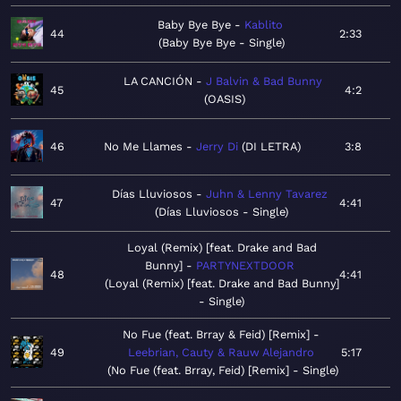
Baby Bye Bye
Kablito
44
2:33
Baby Bye Bye - Single
LA CANCIÓN
J Balvin & Bad Bunny
45
4:2
OASIS
46
No Me Llames
Jerry Di
DI LETRA
3:8
Días Lluviosos
Juhn & Lenny Tavarez
47
4:41
Días Lluviosos - Single
Loyal (Remix) [feat. Drake and Bad
Bunny]
PARTYNEXTDOOR
48
4:41
Loyal (Remix) [feat. Drake and Bad Bunny]
- Single
No Fue (feat. Brray & Feid) [Remix]
49
Leebrian, Cauty & Rauw Alejandro
5:17
No Fue (feat. Brray, Feid) [Remix] - Single