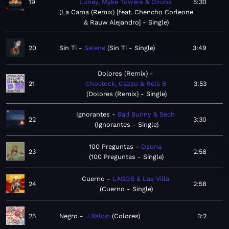
19
Lunay, Myke Towers & Ozuna
5:30
La Cama (Remix) [feat. Chencho Corleone
& Rauw Alejandro] - Single
20
Sin Ti
Selene
Sin Ti - Single
3:49
Dolores (Remix)
21
Choclock, Cazzu & Rels B
3:53
Dolores (Remix) - Single
Ignorantes
Bad Bunny & Sech
22
3:30
Ignorantes - Single
100 Preguntas
Ozuna
23
2:58
100 Preguntas - Single
Cuerno
LAGOS & Las Villa
24
2:58
Cuerno - Single
25
Negro
J Balvin
Colores
3:2