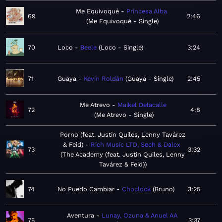
Me Equivoqué
Princesa Alba
69
2:46
Me Equivoqué - Single
70
Loco
Beele
Loco - Single
3:24
71
Guaya
Kevin Roldán
Guaya - Single
2:45
Me Atrevo
Maikel Delacalle
72
4:8
Me Atrevo - Single
Porno (feat. Justin Quiles, Lenny Tavárez
& Feid)
Rich Music LTD, Sech & Dalex
73
3:32
The Academy (feat. Justin Quiles, Lenny
Tavárez & Feid)
74
No Puedo Cambiar
Choclock
Bruno
3:25
Aventura
Lunay, Ozuna & Anuel AA
75
3:37