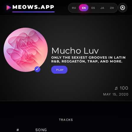
MEOWS.APP
A
RU
EN
ES
JA
ZH
Mucho Luv
ONLY THE SEXIEST GROOVES IN LATIN
R&B, REGGAETÓN, TRAP, AND MORE.
PLAY
♫ 100
MAY 15, 2020
TRACKS
#
SONG