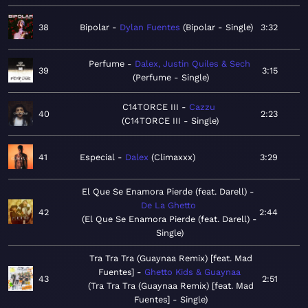
38
Bipolar
Dylan Fuentes
Bipolar - Single
3:32
Perfume
Dalex, Justin Quiles & Sech
39
3:15
Perfume - Single
C14TORCE III
Cazzu
40
2:23
C14TORCE III - Single
41
Especial
Dalex
Climaxxx
3:29
El Que Se Enamora Pierde (feat. Darell)
De La Ghetto
42
2:44
El Que Se Enamora Pierde (feat. Darell) -
Single
Tra Tra Tra (Guaynaa Remix) [feat. Mad
Fuentes]
Ghetto Kids & Guaynaa
43
2:51
Tra Tra Tra (Guaynaa Remix) [feat. Mad
Fuentes] - Single