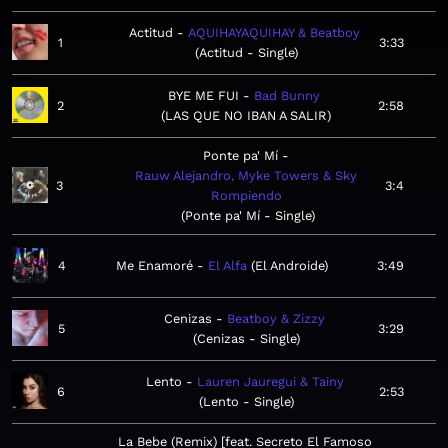
Actitud
AQUIHAYAQUIHAY & Beatboy
1
3:33
Actitud - Single
BYE ME FUI
Bad Bunny
2
2:58
LAS QUE NO IBAN A SALIR
Ponte pa' Mí
Rauw Alejandro, Myke Towers & Sky
3
3:4
Rompiendo
Ponte pa' Mí - Single
4
Me Enamoré
El Alfa
El Androide
3:49
Cenizas
Beatboy & Zizzy
5
3:29
Cenizas - Single
Lento
Lauren Jauregui & Tainy
6
2:53
Lento - Single
La Bebe (Remix) [feat. Secreto El Famoso