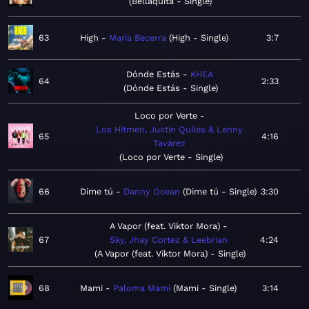
Bellaquita - Single
63
High
Maria Becerra
High - Single
3:7
Dónde Estás
KHEA
64
2:33
Dónde Estás - Single
Loco por Verte
Los Hitmen, Justin Quiles & Lenny
65
4:16
Tavárez
Loco por Verte - Single
66
Dime tú
Danny Ocean
Dime tú - Single
3:30
A Vapor (feat. Viktor Mora)
67
Sky, Jhay Cortez & Leebrian
4:24
A Vapor (feat. Viktor Mora) - Single
68
Mami
Paloma Mami
Mami - Single
3:14