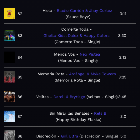
Hielo
Eladio Carrión & Jhay Cortez
82
3:11
Sauce Boyz
Comerte Toda
83
Ghetto Kids, Dalex & Happy Colors
3:30
Comerte Toda - Single
Menos Vos
Neo Pistea
84
3:13
Menos Vos - Single
Memoria Rota
Arcángel & Myke Towers
85
3:25
Memoria Rota - Single
86
Velitas
Darell & Brytiago
Velitas - Single
3:45
Sin Mirar las Señales
Rels B
87
3:0
Happy Birthday Flakko
88
Discreción
Girl Ultra
Discreción - Single
5:0