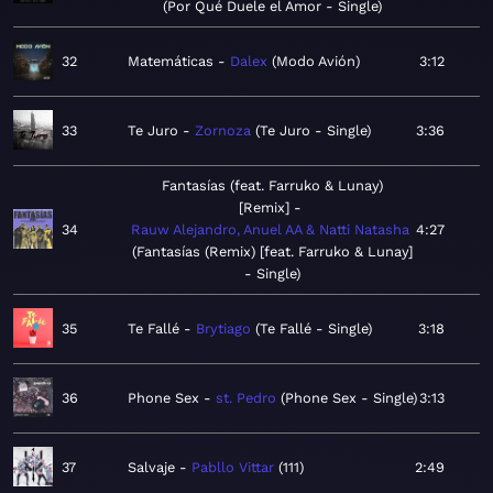
Por Qué Duele el Amor - Single
32
Matemáticas
Dalex
Modo Avión
3:12
33
Te Juro
Zornoza
Te Juro - Single
3:36
Fantasías (feat. Farruko & Lunay)
[Remix]
34
Rauw Alejandro, Anuel AA & Natti Natasha
4:27
Fantasías (Remix) [feat. Farruko & Lunay]
- Single
35
Te Fallé
Brytiago
Te Fallé - Single
3:18
36
Phone Sex
st. Pedro
Phone Sex - Single
3:13
37
Salvaje
Pabllo Vittar
111
2:49