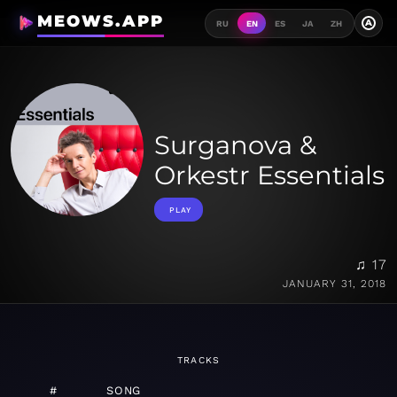
MEOWS.APP
A
RU
EN
ES
JA
ZH
Surganova &
Orkestr Essentials
PLAY
♫ 17
JANUARY 31, 2018
TRACKS
#
SONG