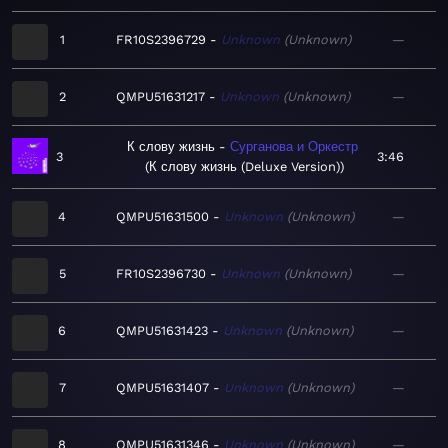
1
FR10S2396729
Unknown
Unknown
—
2
QMPU51631217
Unknown
Unknown
—
К слову жизнь
Сурганова и Оркестр
3
3:46
К слову жизнь (Deluxe Version)
4
QMPU51631500
Unknown
Unknown
—
5
FR10S2396730
Unknown
Unknown
—
6
QMPU51631423
Unknown
Unknown
—
7
QMPU51631407
Unknown
Unknown
—
8
QMPU51631346
Unknown
Unknown
—