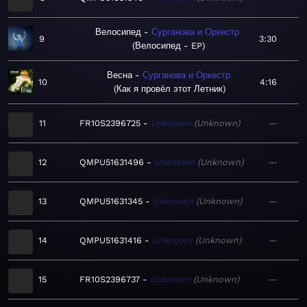
Велосипед
Сурганова и Оркестр
9
3:30
Велосипед - EP
Весна
Сурганова и Оркестр
10
4:16
Как я провёл этот Летник
11
FR10S2396725
Unknown
Unknown
—
12
QMPU51631496
Unknown
Unknown
—
13
QMPU51631345
Unknown
Unknown
—
14
QMPU51631416
Unknown
Unknown
—
15
FR10S2396737
Unknown
Unknown
—