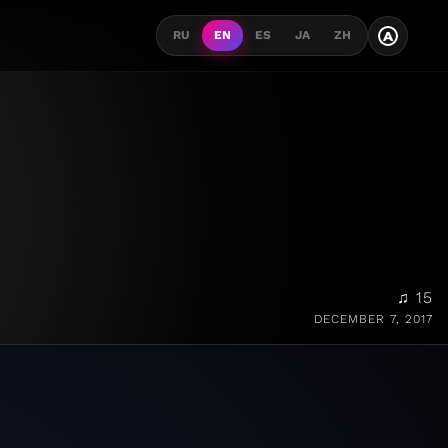
A
RU
EN
ES
JA
ZH
♫ 15
DECEMBER 7, 2017