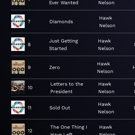
Ever Wanted
Nelson
Hawk
7
Diamonds
Nelson
Just Getting
Hawk
8
Started
Nelson
Hawk
9
Zero
Nelson
Letters to the
Hawk
10
President
Nelson
Hawk
11
Sold Out
Nelson
The One Thing I
Hawk
12
Have Left
Nelson