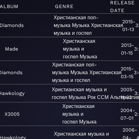
RELEASE
ALBUM
GENRE
DATE
Христианская поп-
2015-
Diamonds
музыка
Музыка
Христианская
3
01-13
музыка и госпел
Христианская
2013-
Made
музыка и
3
01-15
госпел
Музыка
Христианская поп-
2015-
Diamonds
музыка
Музыка
Христианская
3:
03-15
музыка и госпел
Христианская музыка и
2005-
Hawkology
3
госпел
Музыка
Рок
ССМ
Альтернати
11-22
Христианская
2004-
X2005
музыка и
2
07-01
госпел
Музыка
2006-
Христианская музыка и
Hawkology
04-