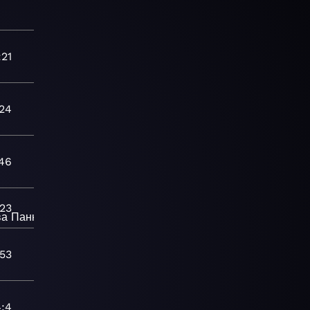
:21
:24
46
:23
ва
Панк
:53
4:4