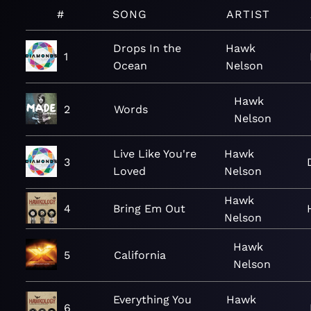
#
SONG
ARTIST
Drops In the
Hawk
1
Ocean
Nelson
Hawk
2
Words
Nelson
Live Like You're
Hawk
3
Loved
Nelson
Hawk
4
Bring Em Out
Nelson
Hawk
5
California
Nelson
Everything You
Hawk
6