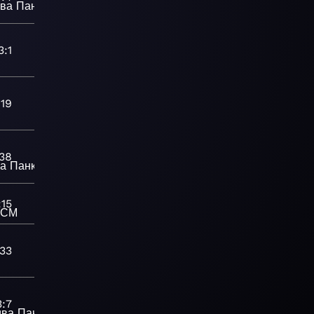
ива
Панк
3:1
:19
38
ва
Панк
:15
ССМ
:33
3:7
ива
Панк