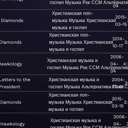
госпел
Музыка
Рок
ССМ
Альтернат
04
Христианская поп-
2015-
Diamonds
музыка
Музыка
Христианская
03-15
музыка и госпел
Христианская поп-
2014-
Diamonds
музыка
Музыка
Христианская
3
10-17
музыка и госпел
2006-
Христианская музыка и
Hawkology
04-
4:
госпел
Музыка
Рок
ССМ
Альтернати
04
Letters to the
Христианская музыка и
2004-
3
President
госпел
Музыка
Альтернатива
07-01
Панк
Христианская поп-
2015-
Diamonds
музыка
Музыка
Христианская
3
03-15
музыка и госпел
2006-
Христианская музыка и
Hawkology
04-
госпел
Музыка
Рок
ССМ
Альтернат