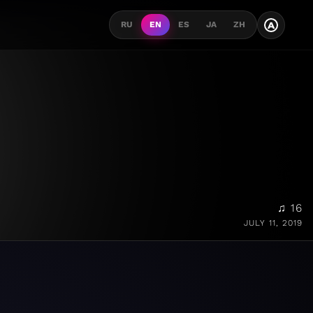
A
RU
EN
ES
JA
ZH
♫ 16
JULY 11, 2019