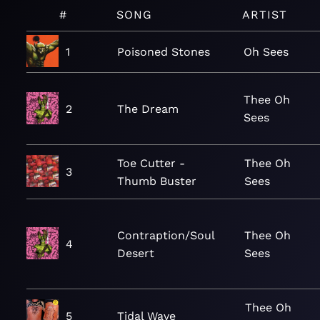
#
SONG
ARTIST
1
Poisoned Stones
Oh Sees
Thee Oh
2
The Dream
Sees
Toe Cutter -
Thee Oh
3
Thumb Buster
Sees
Contraption/Soul
Thee Oh
4
Desert
Sees
Thee Oh
5
Tidal Wave