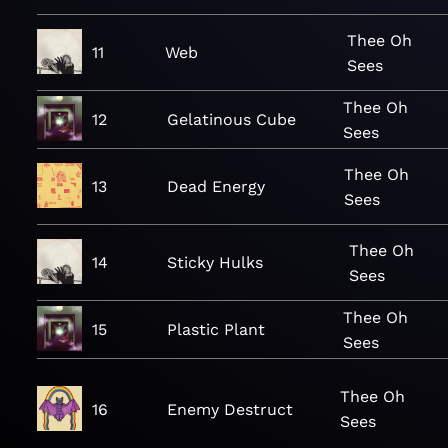
Thee Oh
11
Web
Sees
Thee Oh
12
Gelatinous Cube
Sees
Thee Oh
13
Dead Energy
Sees
Thee Oh
14
Sticky Hulks
Sees
Thee Oh
15
Plastic Plant
Sees
Thee Oh
16
Enemy Destruct
Sees