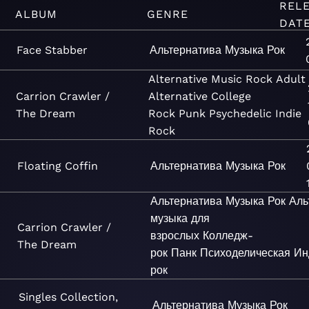
REL
ALBUM
GENRE
DAT
Face Stabber
Альтернатива
Музыка
Рок
Alternative
Music
Rock
Adult
Carrion Crawler /
Alternative
College
The Dream
Rock
Punk
Psychedelic
Indie
Rock
Floating Coffin
Альтернатива
Музыка
Рок
Альтернатива
Музыка
Рок
Аль
музыка для
Carrion Crawler /
взрослых
Колледж-
The Dream
рок
Панк
Психоделическая
Ин
рок
Singles Collection,
Альтернатива
Музыка
Рок