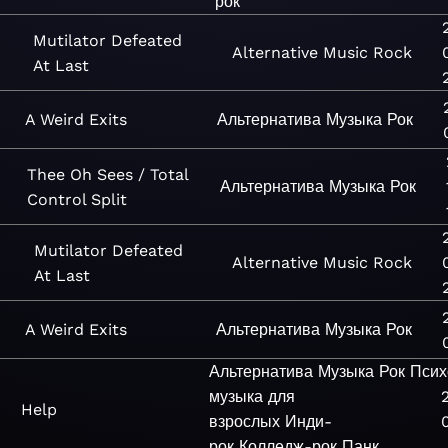
рок
Mutilator Defeated
Alternative
Music
Rock
At Last
A Weird Exits
Альтернатива
Музыка
Рок
Thee Oh Sees / Total
Альтернатива
Музыка
Рок
Control Split
Mutilator Defeated
Alternative
Music
Rock
At Last
A Weird Exits
Альтернатива
Музыка
Рок
Альтернатива
Музыка
Рок
Псих
музыка для
Help
взрослых
Инди-
рок
Колледж-рок
Панк