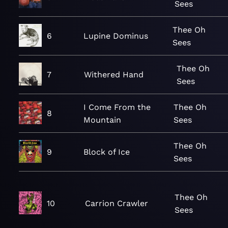
Sees
Thee Oh
6
Lupine Dominus
Sees
Thee Oh
7
Withered Hand
Sees
I Come From the
Thee Oh
8
Mountain
Sees
Thee Oh
9
Block of Ice
Sees
Thee Oh
10
Carrion Crawler
Sees