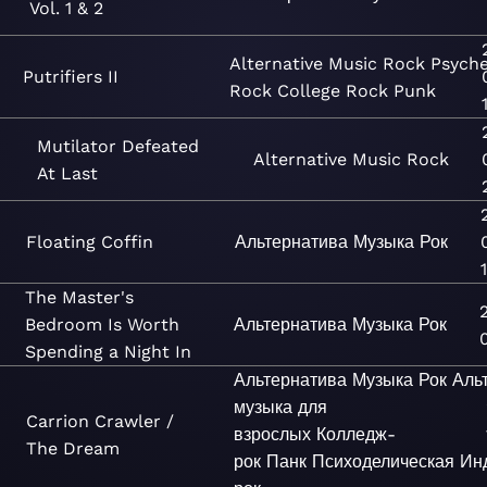
Vol. 1 & 2
Alternative
Music
Rock
Psyche
Putrifiers II
Rock
College Rock
Punk
Mutilator Defeated
Alternative
Music
Rock
At Last
Floating Coffin
Альтернатива
Музыка
Рок
The Master's
Bedroom Is Worth
Альтернатива
Музыка
Рок
Spending a Night In
Альтернатива
Музыка
Рок
Аль
музыка для
Carrion Crawler /
взрослых
Колледж-
The Dream
рок
Панк
Психоделическая
Ин