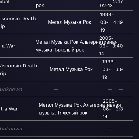
ibal
2:47
рок
02-13
1999-
isconsin Death
Метал
Музыка
Рок
03-
4:19
rip
19
2005-
Метал
Музыка
Рок
Альтернативная
t a War
06-
3:40
музыка
Тяжелый рок
14
1999-
isconsin Death
Метал
Музыка
Рок
03-
3:9
rip
19
Unknown
—
—
—
2005-
Метал
Музыка
Рок
Альтернативная
rt a War
06-
3:3
музыка
Тяжелый рок
14
Unknown
—
—
—