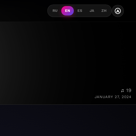
A
RU
EN
ES
JA
ZH
♫ 19
JANUARY 27, 2024