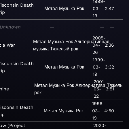
1999-
isconsin Death
Метал
Музыка
Рок
03-
2:47
rip
19
Unknown
—
—
—
2005-
Метал
Музыка
Рок
Альтернативная
t a War
04-
2:36
музыка
Тяжелый рок
26
1999-
isconsin Death
Метал
Музыка
Рок
03-
3:32
rip
19
2001-
Метал
Музыка
Рок
Альтернатива
Тяжелый
hine
05-
3:51
рок
22
1999-
isconsin Death
Метал
Музыка
Рок
03-
4:50
rip
19
ow (Project
2020-