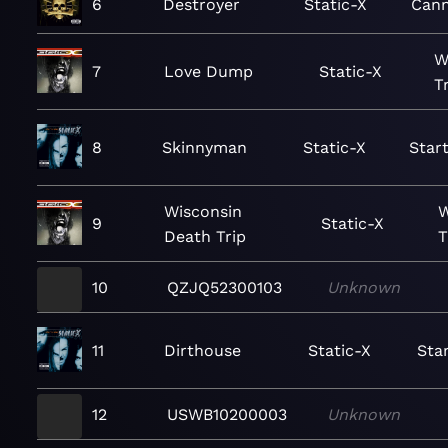
6
Destroyer
Static-X
Cann
W
7
Love Dump
Static-X
T
8
Skinnyman
Static-X
Star
Wisconsin
W
9
Static-X
Death Trip
T
10
QZJQ52300103
Unknown
11
Dirthouse
Static-X
Sta
12
USWB10200003
Unknown