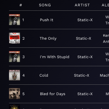
#
SONG
ARTIST
AL
W
1
Push It
Static-X
T
Ker
2
The Only
Static-X
An
W
3
I'm With Stupid
Static-X
T
4
Cold
Static-X
Mach
5
Bled for Days
Static-X
M