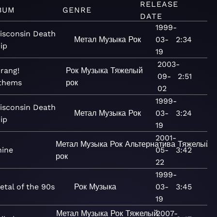
RELEASE
BUM
GENRE
DATE
1999-
isconsin Death
Метал
Музыка
Рок
03-
2:34
rip
19
2003-
rang!
Рок
Музыка
Тяжелый
09-
2:51
thems
рок
02
1999-
isconsin Death
Метал
Музыка
Рок
03-
3:24
rip
19
2001-
Метал
Музыка
Рок
Альтернатива
Тяжелый
ine
05-
3:42
рок
22
1999-
etal of the 90s
Рок
Музыка
03-
3:45
19
Метал
Музыка
Рок
Тяжелый
2007-