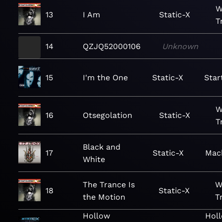
W
13
I Am
Static-X
T
14
QZJQ52000106
Unknown
15
I'm the One
Static-X
Star
W
16
Otsegolation
Static-X
T
Black and
17
Static-X
Mac
White
The Trance Is
W
18
Static-X
the Motion
T
Hollow
Holl