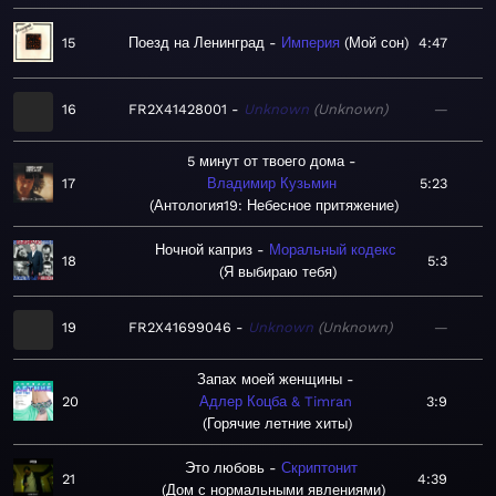
15
Поезд на Ленинград
Империя
Мой сон
4:47
16
FR2X41428001
Unknown
Unknown
—
5 минут от твоего дома
17
Владимир Кузьмин
5:23
Антология19: Небесное притяжение
Ночной каприз
Моральный кодекс
18
5:3
Я выбираю тебя
19
FR2X41699046
Unknown
Unknown
—
Запах моей женщины
20
Адлер Коцба & Timran
3:9
Горячие летние хиты
Это любовь
Скриптонит
21
4:39
Дом с нормальными явлениями