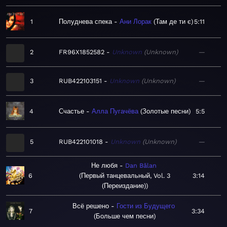
1
Полуднева спека
Ани Лорак
Там де ти є
5:11
2
FR96X1852582
Unknown
Unknown
—
3
RUB422103151
Unknown
Unknown
—
4
Счастье
Алла Пугачёва
Золотые песни
5:5
5
RUB422101018
Unknown
Unknown
—
Не любя
Dan Bălan
6
Первый танцевальный, Vol. 3
3:14
(Переиздание)
Всё решено
Гости из Будущего
7
3:34
Больше чем песни