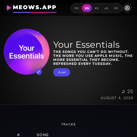
MEOWS.APP
A
RU
EN
ES
JA
ZH
Your Essentials
THE SONGS YOU CAN’T DO WITHOUT.
THE MORE YOU USE APPLE MUSIC, THE
MORE ESSENTIAL THEY BECOME.
REFRESHED EVERY TUESDAY.
PLAY
♫ 25
AUGUST 4, 2026
TRACKS
#
SONG