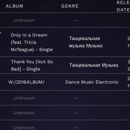
RELE
ALBUM
GENRE
DAT
Unknown
—
,
Only In a Dream
Танцевальная
2
(feat. Tricia
музыка
Музыка
1
McTeague) - Single
Thank You [Not So
Танцевальная
Музыка
Bad] - Single
2
W:/2016ALBUM/
Dance
Music
Electronic
1
Unknown
—
Unknown
—
Unknown
—