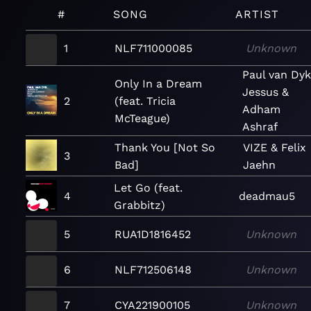
#
SONG
ARTIST
1
NLF711000085
Unknown
Paul van Dyk
Only In a Dream
Jessus &
2
(feat. Tricia
Adham
McTeague)
Ashraf
Thank You [Not So
VIZE & Felix
3
Bad]
Jaehn
Let Go (feat.
4
deadmau5
Grabbitz)
5
RUA1D1816452
Unknown
6
NLF712506148
Unknown
7
CYA221900105
Unknown