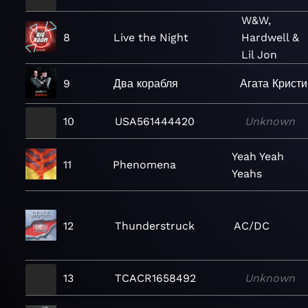
W&W,
8
Live the Night
Hardwell &
Lil Jon
9
Два корабля
Агата Кристи
10
USA561444420
Unknown
Yeah Yeah
11
Phenomena
Yeahs
12
Thunderstruck
AC/DC
13
TCACR1658492
Unknown