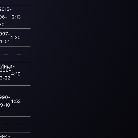
2015-
06-
2:13
30
997-
4:30
1-01
—
—
Инди-
006-
4:10
3-22
990-
4:52
9-10
—
—
994-