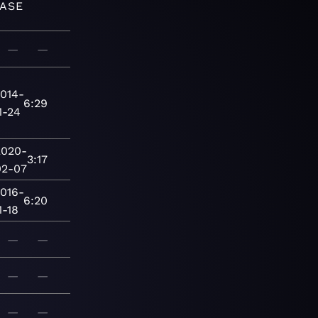
ASE
E
—
—
014-
6:29
1-24
2020-
3:17
02-07
016-
6:20
1-18
—
—
—
—
—
—