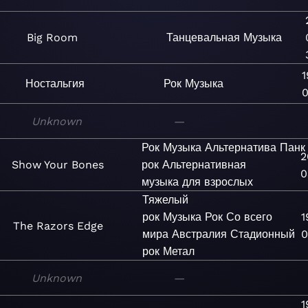
Big Room
Танцевальная
Музыка
1
Ностальгия
Рок
Музыка
0
Unknown
—
Рок
Музыка
Альтернатива
Панк
2
Show Your Bones
рок
Альтернативная
0
музыка для взрослых
Тяжелый
рок
Музыка
Рок
Со всего
1
The Razors Edge
мира
Австралия
Стадионный
0
рок
Метал
Unknown
—
1