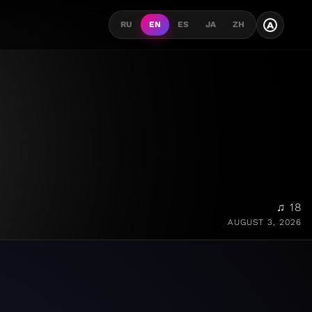
A
RU
EN
ES
JA
ZH
♫ 18
AUGUST 3, 2026