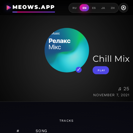
MEOWS.APP
A
RU
EN
ES
JA
ZH
Chill Mix
PLAY
♫ 25
NOVEMBER 7, 2021
TRACKS
#
SONG