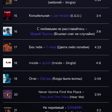
неболей - Single
15
Колыбельная
Jah Khalib
E.G.O.
3:4
С любимыми не расставайтесь
16
3:6
Мумий Тролль
Всыпал снег не случайно
17
Без тебя
T-Fest
Цвети либо погибни
4:23
18
Inside
Ayroh
Inside - Single
4:6
19
Огни
Сёстры
Когда были волны
2:49
Never Gonna Find the Place
20
2:54
Two And The Tribe
Hear Me
Не перебивай
БЛАЖИН
21
3:2