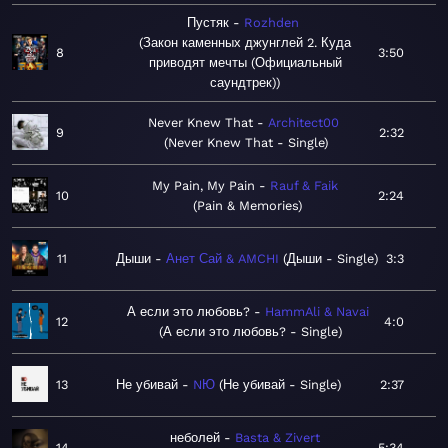
Пустяк
Rozhden
Закон каменных джунглей 2. Куда
8
3:50
приводят мечты (Официальный
саундтрек)
Never Knew That
Architect00
9
2:32
Never Knew That - Single
My Pain, My Pain
Rauf & Faik
10
2:24
Pain & Memories
11
Дыши
Анет Сай & AMCHI
Дыши - Single
3:3
А если это любовь?
HammAli & Navai
12
4:0
А если это любовь? - Single
13
Не убивай
NЮ
Не убивай - Single
2:37
неболей
Basta & Zivert
14
5:34