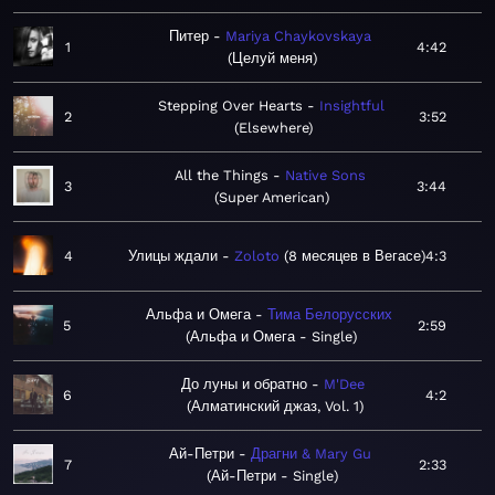
Питер
Mariya Chaykovskaya
1
4:42
Целуй меня
Stepping Over Hearts
Insightful
2
3:52
Elsewhere
All the Things
Native Sons
3
3:44
Super American
4
Улицы ждали
Zoloto
8 месяцев в Вегасе
4:3
Альфа и Омега
Тима Белорусских
5
2:59
Альфа и Омега - Single
До луны и обратно
M'Dee
6
4:2
Алматинский джаз, Vol. 1
Ай-Петри
Драгни & Mary Gu
7
2:33
Ай-Петри - Single