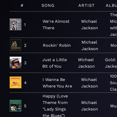
#
SONG
ARTIST
ALB
The
We're Almost
Michael
Mic
1
There
Jackson
wit
Jac
Michael
2
Rockin' Robin
Mo
Jackson
Just a Little
Michael
Gold:
3
Bit of You
Jackson
Jacks
100
I Wanna Be
Michael
4
Sou
Where You Are
Jackson
Cla
Happy (Love
Theme from
Michael
5
Mus
"Lady Sings
Jackson
the Blues")