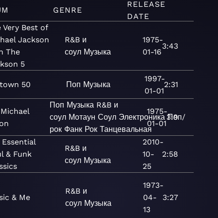
RELEASE
UM
GENRE
DATE
 Very Best of
hael Jackson
R&B и
1975-
3:43
h The
соул
Музыка
01-16
kson 5
1997-
town 50
Поп
Музыка
2:31
01-01
Поп
Музыка
R&B и
 Michael
1975-
соул
Мотаун
Соул
Электроника
3:9
Поп/
on
01-01
рок
Фанк
Рок
Танцевальная
 Essential
2010-
R&B и
l & Funk
10-
2:58
соул
Музыка
ssics
25
1973-
R&B и
ic & Me
04-
3:27
соул
Музыка
13