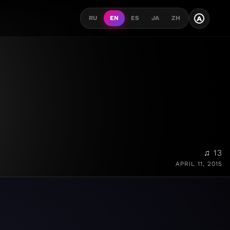
A
RU
EN
ES
JA
ZH
♫ 13
APRIL 11, 2015