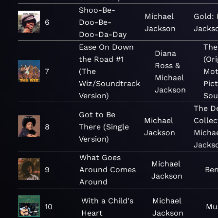
Shoo-Be-
Michael
Gold: 
6
Doo-Be-
Jackson
Jacks
Doo-Da-Day
Ease On Down
The
Diana
the Road #1
(Ori
Ross &
7
(The
Mot
Michael
Wiz/Soundtrack
Pic
Jackson
Version)
Sou
The De
Got to Be
Michael
Collec
8
There (Single
Jackson
Micha
Version)
Jacks
What Goes
Michael
9
Around Comes
Be
Jackson
Around
With a Child's
Michael
10
Mu
Heart
Jackson