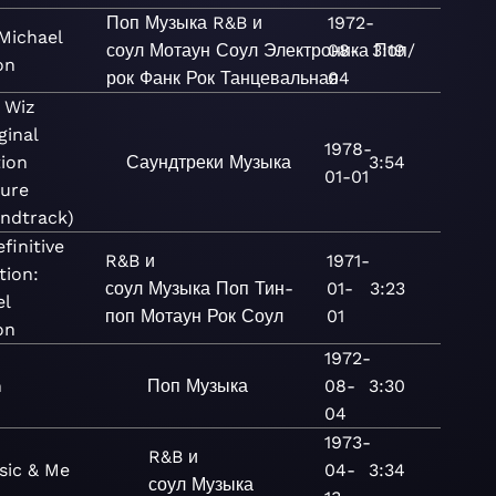
Поп
Музыка
R&B и
1972-
Michael
соул
Мотаун
Соул
Электроника
08-
3:19
Поп/
on
рок
Фанк
Рок
Танцевальная
04
 Wiz
ginal
1978-
ion
Саундтреки
Музыка
3:54
01-01
ture
ndtrack)
finitive
R&B и
1971-
tion:
соул
Музыка
Поп
Тин-
01-
3:23
el
поп
Мотаун
Рок
Соул
01
on
1972-
n
Поп
Музыка
08-
3:30
04
1973-
R&B и
sic & Me
04-
3:34
соул
Музыка