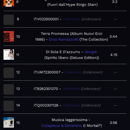
8
3:3
Fuori dall'Hype Ringo Starr
9
ITV022500001
Unknown
Unknown
—
Terra Promessa (Album Nuovi Eroi
10
3:44
1986)
Eros Ramazzotti
The Collection
Di Sole E D'azzurro
Giorgia
11
4:15
Spirito libero (Deluxe Edition)
12
ITUM72300007
Unknown
Unknown
—
13
ITB262301270
Unknown
Unknown
—
14
ITQ002301128
Unknown
Unknown
—
Musica leggerissima
15
3:56
Colapesce & Dimartino
I Mortali²