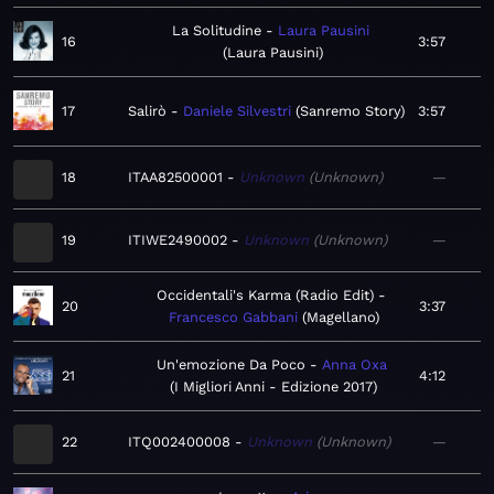
La Solitudine
Laura Pausini
16
3:57
Laura Pausini
17
Salirò
Daniele Silvestri
Sanremo Story
3:57
18
ITAA82500001
Unknown
Unknown
—
19
ITIWE2490002
Unknown
Unknown
—
Occidentali's Karma (Radio Edit)
20
3:37
Francesco Gabbani
Magellano
Un'emozione Da Poco
Anna Oxa
21
4:12
I Migliori Anni - Edizione 2017
22
ITQ002400008
Unknown
Unknown
—