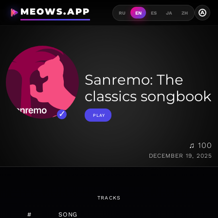
MEOWS.APP
A
RU
EN
ES
JA
ZH
Sanremo: The
classics songbook
PLAY
♫ 100
DECEMBER 19, 2025
TRACKS
#
SONG