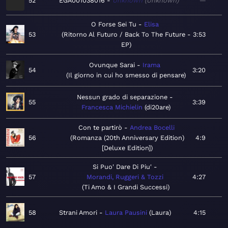
52
EGA001038016
Unknown
Unknown
—
O Forse Sei Tu
Elisa
53
Ritorno Al Futuro / Back To The Future -
3:53
EP
Ovunque Sarai
Irama
54
3:20
Il giorno in cui ho smesso di pensare
Nessun grado di separazione
55
3:39
Francesca Michielin
di20are
Con te partirò
Andrea Bocelli
56
Romanza (20th Anniversary Edition)
4:9
[Deluxe Edition]
Si Puo' Dare Di Piu'
57
Morandi, Ruggeri & Tozzi
4:27
Ti Amo & I Grandi Successi
58
Strani Amori
Laura Pausini
Laura
4:15