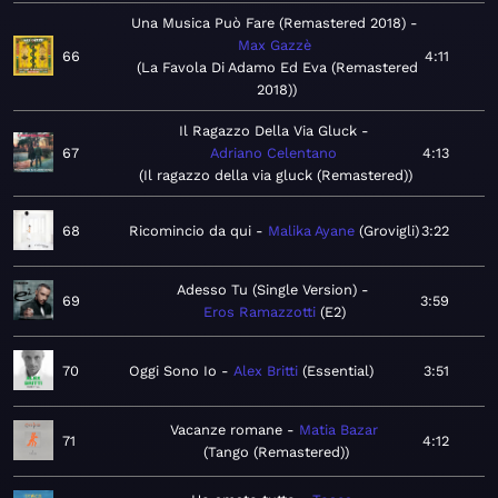
Una Musica Può Fare (Remastered 2018)
Max Gazzè
66
4:11
La Favola Di Adamo Ed Eva (Remastered
2018)
Il Ragazzo Della Via Gluck
67
Adriano Celentano
4:13
Il ragazzo della via gluck (Remastered)
68
Ricomincio da qui
Malika Ayane
Grovigli
3:22
Adesso Tu (Single Version)
69
3:59
Eros Ramazzotti
E2
70
Oggi Sono Io
Alex Britti
Essential
3:51
Vacanze romane
Matia Bazar
71
4:12
Tango (Remastered)