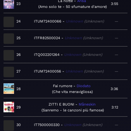
La notte
Arisa
23
3:55
Amo solo te - 50 sfumature d'amore
24
ITUM72400066
Unknown
Unknown
—
25
ITFR82500024
Unknown
Unknown
—
26
ITQ002201264
Unknown
Unknown
—
27
ITUM72400056
Unknown
Unknown
—
Fai rumore
Diodato
28
3:36
Che vita meravigliosa
ZITTI E BUONI
Måneskin
29
3:12
Sanremo - le canzoni più famose
30
IT7500000330
Unknown
Unknown
—