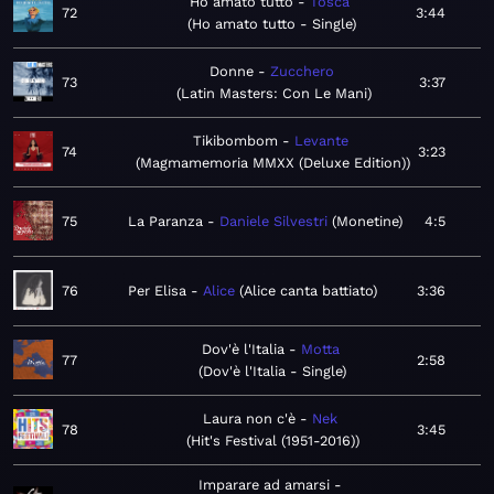
Ho amato tutto
Tosca
72
3:44
Ho amato tutto - Single
Donne
Zucchero
73
3:37
Latin Masters: Con Le Mani
Tikibombom
Levante
74
3:23
Magmamemoria MMXX (Deluxe Edition)
75
La Paranza
Daniele Silvestri
Monetine
4:5
76
Per Elisa
Alice
Alice canta battiato
3:36
Dov'è l'Italia
Motta
77
2:58
Dov'è l'Italia - Single
Laura non c'è
Nek
78
3:45
Hit's Festival (1951-2016)
Imparare ad amarsi