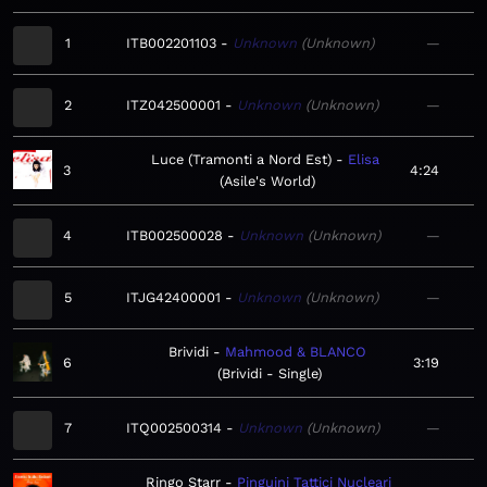
1
ITB002201103
Unknown
Unknown
—
2
ITZ042500001
Unknown
Unknown
—
Luce (Tramonti a Nord Est)
Elisa
3
4:24
Asile's World
4
ITB002500028
Unknown
Unknown
—
5
ITJG42400001
Unknown
Unknown
—
Brividi
Mahmood & BLANCO
6
3:19
Brividi - Single
7
ITQ002500314
Unknown
Unknown
—
Ringo Starr
Pinguini Tattici Nucleari