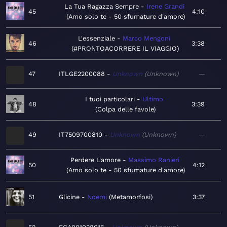
La Tua Ragazza Sempre
Irene Grandi
45
4:10
Amo solo te - 50 sfumature d'amore
L'essenziale
Marco Mengoni
46
3:38
#PRONTOACORRERE IL VIAGGIO
47
ITLGE2200088
Unknown
Unknown
—
I tuoi particolari
Ultimo
48
3:39
Colpa delle favole
49
IT7509700810
Unknown
Unknown
—
Perdere L'amore
Massimo Ranieri
50
4:12
Amo solo te - 50 sfumature d'amore
51
Glicine
Noemi
Metamorfosi
3:37