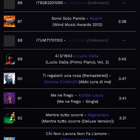
86
ITB262201090
Unknown
Unknown
—
Sono Solo Parole
Noemi
87
3:38
Wind Music Awards 2012
88
ITUM71701103
Unknown
Unknown
—
4/3/1943
Lucio Dalla
89
3:45
Lucio Dalla (Primo Piano), Vol. 2
Ti regalerò una rosa (Remastered)
90
3:47
Simone Cristicchi
Abbi cura di me
Me ne frego
Achille Lauro
91
3:41
Me ne frego - Single
Mentre tutto scorre
Negramaro
92
3:21
Mentre tutto scorre (Deluxe Version)
Chi Non Lavora Non Fa L'amore
Adriano Celentano