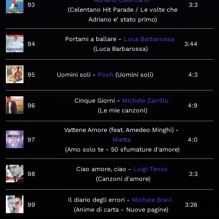
93
3:3
Celentano Hit Parade / Le volte che
Adriano e' stato primo
Portami a ballare
Luca Barbarossa
94
3:44
Luca Barbarossa
95
Uomini soli
Pooh
Uomini soli
4:3
Cinque Giorni
Michele Zarrillo
96
4:9
Le mie canzoni
Vattene Amore (feat. Amedeo Minghi)
97
Mietta
4:0
Amo solo te - 50 sfumature d'amore
Ciao amore, ciao
Luigi Tenco
98
3:3
Canzoni d'amore
Il diario degli errori
Michele Bravi
99
3:26
Anime di carta - Nuove pagine