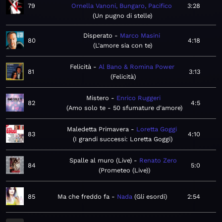
79
Ornella Vanoni, Bungaro, Pacifico
3:28
Un pugno di stelle
Disperato
Marco Masini
80
4:18
L'amore sia con te
Felicità
Al Bano & Romina Power
81
3:13
Felicità
Mistero
Enrico Ruggeri
82
4:5
Amo solo te - 50 sfumature d'amore
Maledetta Primavera
Loretta Goggi
83
4:10
I grandi successi: Loretta Goggi
Spalle al muro (Live)
Renato Zero
84
5:0
Prometeo (Live)
85
Ma che freddo fa
Nada
Gli esordi
2:54