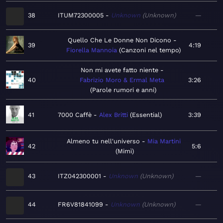
38
ITUM72300005
Unknown
Unknown
—
Quello Che Le Donne Non Dicono
39
4:19
Fiorella Mannoia
Canzoni nel tempo
Non mi avete fatto niente
40
Fabrizio Moro & Ermal Meta
3:26
Parole rumori e anni
41
7000 Caffè
Alex Britti
Essential
3:39
Almeno tu nell'universo
Mia Martini
42
5:6
Mimì
43
ITZ042300001
Unknown
Unknown
—
44
FR6V81841099
Unknown
Unknown
—