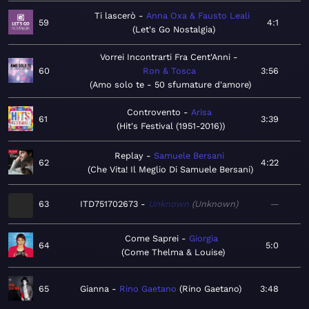
Ti lascerò
Anna Oxa & Fausto Leali
59
4:1
Let's Go Nostalgia
Vorrei Incontrarti Fra Cent'Anni
60
Ron & Tosca
3:56
Amo solo te - 50 sfumature d'amore
Controvento
Arisa
61
3:39
Hit's Festival (1951-2016)
Replay
Samuele Bersani
62
4:22
Che Vita! Il Meglio Di Samuele Bersani
63
ITD751702673
Unknown
Unknown
—
Come Saprei
Giorgia
64
5:0
Come Thelma & Louise
65
Gianna
Rino Gaetano
Rino Gaetano
3:48