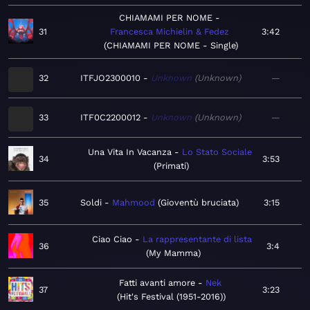
CHIAMAMI PER NOME
31
Francesca Michielin & Fedez
3:42
CHIAMAMI PER NOME - Single
32
ITFJO2300010
Unknown
Unknown
—
33
ITF0C2200012
Unknown
Unknown
—
Una Vita In Vacanza
Lo Stato Sociale
34
3:53
Primati
35
Soldi
Mahmood
Gioventù bruciata
3:15
Ciao Ciao
La rappresentante di lista
36
3:4
My Mamma
Fatti avanti amore
Nek
37
3:23
Hit's Festival (1951-2016)