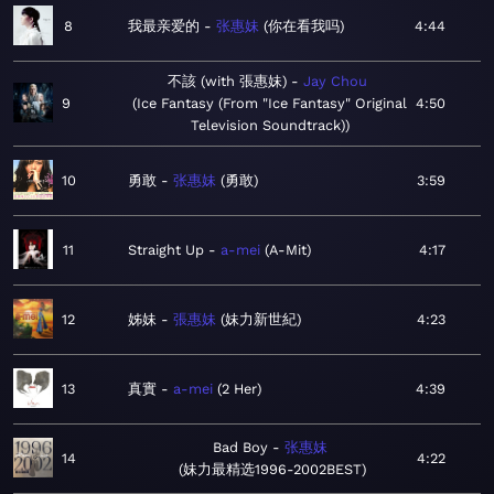
8
我最亲爱的
张惠妹
你在看我吗
4:44
不該 (with 張惠妹)
Jay Chou
9
Ice Fantasy (From "Ice Fantasy" Original
4:50
Television Soundtrack)
10
勇敢
张惠妹
勇敢
3:59
11
Straight Up
a-mei
A-Mit
4:17
12
姊妹
張惠妹
妹力新世紀
4:23
13
真實
a-mei
2 Her
4:39
Bad Boy
张惠妹
14
4:22
妹力最精选1996-2002BEST