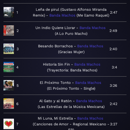
Leña de pirul (Gustavo Alfonso Miranda
1
2:47
Remix)
Banda Machos
Me llamo Raquel
Un Indio Quiere Llorar
Banda Machos
2
2:49
A Lo Puro Macho
Besando Borrachos
Banda Machos
3
2:40
Gracias Mujer
Historia Sin Fin
Banda Machos
4
3:4
Trayectoria: Banda Machos
El Próximo Tonto
Banda Machos
5
3:26
El Próximo Tonto - Single
Al Gato y al Ratón
Banda Machos
6
2:42
Las Estrellas de la Música Mexicana
Mi Luna, Mi Estrella
Banda Machos
7
Canciones de Amor - Regional Mexicano -
3:27
EP