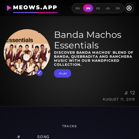
MEOWS.APP
A
RU
EN
ES
JA
ZH
Banda Machos
Essentials
DISCOVER BANDA MACHOS' BLEND OF
BANDA, QUEBRADITA AND RANCHERA
MUSIC WITH OUR HANDPICKED
COLLECTION.
PLAY
♫ 12
AUGUST 11, 2015
TRACKS
#
SONG