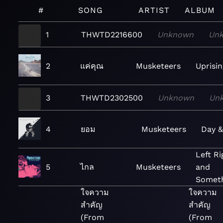
#
SONG
ARTIST
ALBUM
1
THWTD2216600
Unknown
Un
2
แค่คุณ
Musketeers
Uprisi
3
THWTD2302500
Unknown
Un
4
ยอม
Musketeers
Day &
Left Ri
5
ไกล
Musketeers
and
Somet
ใจความ
ใจความ
สำคัญ
สำคัญ
(From
(From