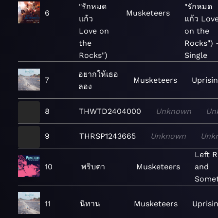
"รักหมด
"รักหมด
6
Musketeers
แก้ว
แก้ว Lov
Love on
on the
the
Rocks") 
Rocks")
Single
อยากให้เธอ
7
Musketeers
Uprisi
ลอง
8
THWTD2404000
Unknown
Un
9
THRSP1243665
Unknown
Unk
Left R
10
พริบตา
Musketeers
and
Somet
11
นิทาน
Musketeers
Uprisi