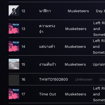
12
นาฬิกา
Musketeers
Day 
Left R
ความทรง
13
Musketeers
and
จำ
Somet
Left R
14
แค่บางคำ
Musketeers
and
Somet
15
งานเต้นรำ
Musketeers
Uprisi
16
THWTD1502800
Unknown
Un
Left R
17
Time Out
Musketeers
and
Somet