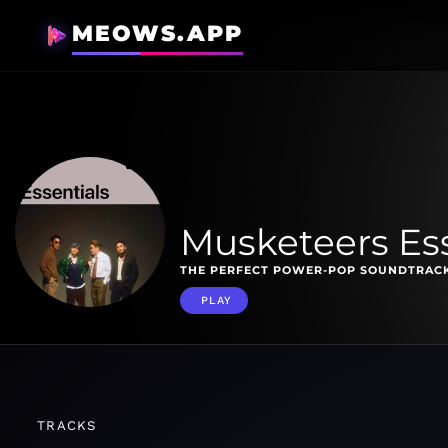
MEOWS.APP
Musketeers Ess
THE PERFECT POWER-POP SOUNDTRACK 
PLAY
TRACKS