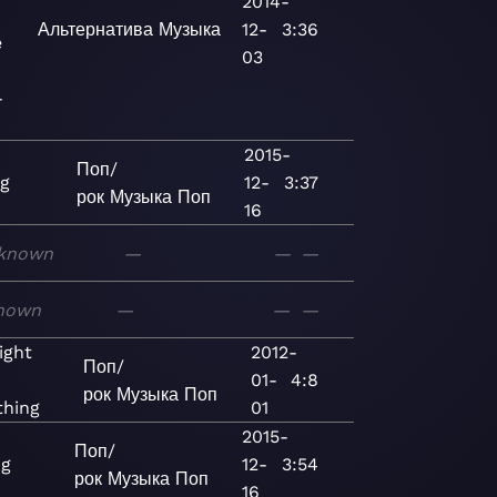
2014-
Альтернатива
Музыка
12-
3:36
e
03
-
2015-
Поп/
ng
12-
3:37
рок
Музыка
Поп
16
known
—
—
—
nown
—
—
—
ight
2012-
Поп/
01-
4:8
рок
Музыка
Поп
hing
01
2015-
Поп/
ng
12-
3:54
рок
Музыка
Поп
16