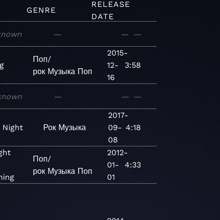
RELEASE
GENRE
DATE
known
—
—
—
2015-
Поп/
ng
12-
3:58
рок
Музыка
Поп
16
known
—
—
—
2017-
 Night
Рок
Музыка
09-
4:18
08
ght
2012-
Поп/
01-
4:33
рок
Музыка
Поп
hing
01