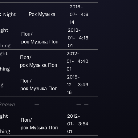
2016-
& Night
Рок
Музыка
07-
4:6
14
ight
2012-
Поп/
01-
4:18
рок
Музыка
Поп
hing
01
ight
2012-
Поп/
01-
4:40
рок
Музыка
Поп
hing
01
2015-
Поп/
ng
12-
3:49
рок
Музыка
Поп
16
known
—
—
—
ight
2012-
Поп/
01-
3:54
рок
Музыка
Поп
hing
01