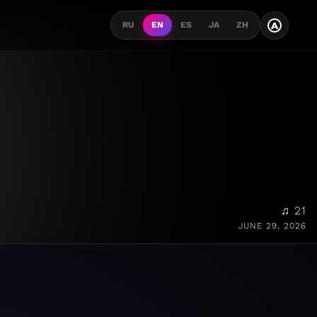
A
RU
EN
ES
JA
ZH
♫ 21
JUNE 29, 2026