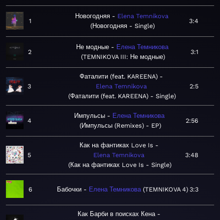
Новогодняя
Elena Temnikova
1
3:4
Новогодняя - Single
Не модные
Елена Темникова
2
3:1
TEMNIKOVA III: Не модные
Фаталити (feat. KAREENA)
3
Elena Temnikova
2:5
Фаталити (feat. KAREENA) - Single
Импульсы
Елена Темникова
4
2:56
Импульсы (Remixes) - EP
Как на фантиках Love Is
5
Elena Temnikova
3:48
Как на фантиках Love Is - Single
6
Бабочки
Елена Темникова
TEMNIKOVA 4
3:3
Как Барби в поисках Кена