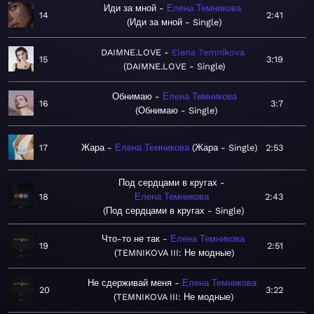
Иди за мной
Елена Темникова
14
2:41
Иди за мной - Single
DAIMNE.LOVE
Elena Temnikova
15
3:19
DAIMNE.LOVE - Single
Обнимаю
Елена Темникова
16
3:7
Обнимаю - Single
17
Жара
Елена Темникова
Жара - Single
2:53
Под сердцами в кругах
18
Елена Темникова
2:43
Под сердцами в кругах - Single
Что-то не так
Елена Темникова
19
2:51
TEMNIKOVA III: Не модные
Не сдерживай меня
Елена Темникова
20
3:22
TEMNIKOVA III: Не модные