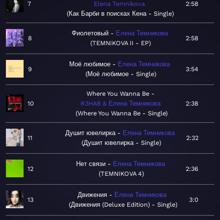
7
Elena Temnikova
2:58
Как Барби в поисках Кена - Single
Фиолетовый
Елена Темникова
8
2:58
TEMNIKOVA II - EP
Моё любимое
Елена Темникова
9
3:54
Моё любимое - Single
Where You Wanna Be
10
R3HAB & Елена Темникова
2:38
Where You Wanna Be - Single
Душит ювелирка
Елена Темникова
11
2:32
Душит ювелирка - Single
Нет связи
Елена Темникова
12
2:36
TEMNIKOVA 4
Движения
Елена Темникова
13
3:0
Движения (Deluxe Edition) - Single