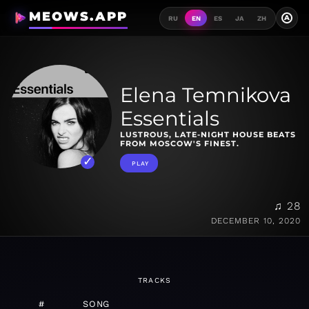
MEOWS.APP
A
RU
EN
ES
JA
ZH
Elena Temnikova
Essentials
LUSTROUS, LATE-NIGHT HOUSE BEATS
FROM MOSCOW'S FINEST.
PLAY
♫ 28
DECEMBER 10, 2020
TRACKS
#
SONG