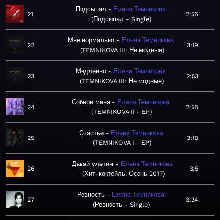
Подсыпал
Елена Темникова
21
2:56
Подсыпал - Single
Мне нормально
Елена Темникова
22
3:19
TEMNIKOVA III: Не модные
Медленно
Елена Темникова
23
2:53
TEMNIKOVA III: Не модные
Собери меня
Елена Темникова
24
2:58
TEMNIKOVA II - EP
Счастье
Елена Темникова
25
3:18
TEMNIKOVA I - EP
Давай улетим
Елена Темникова
26
3:5
Хит-коктейль. Осень 2017
Ревность
Елена Темникова
27
3:24
Ревность - Single