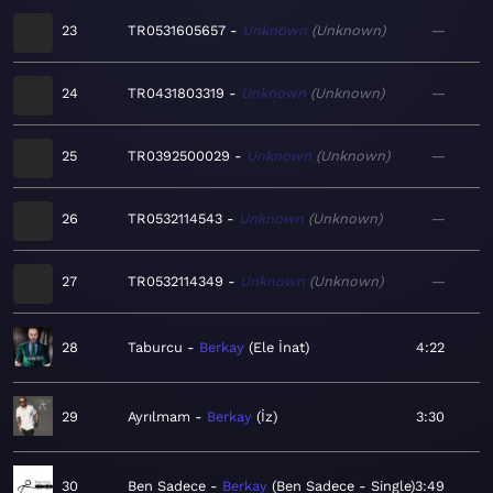
23
TR0531605657
Unknown
Unknown
—
24
TR0431803319
Unknown
Unknown
—
25
TR0392500029
Unknown
Unknown
—
26
TR0532114543
Unknown
Unknown
—
27
TR0532114349
Unknown
Unknown
—
28
Taburcu
Berkay
Ele İnat
4:22
29
Ayrılmam
Berkay
İz
3:30
30
Ben Sadece
Berkay
Ben Sadece - Single
3:49