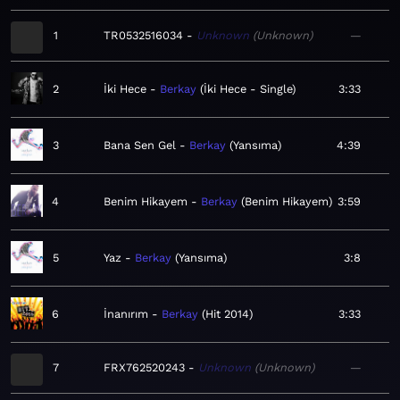
1
TR0532516034
Unknown
Unknown
—
2
İki Hece
Berkay
İki Hece - Single
3:33
3
Bana Sen Gel
Berkay
Yansıma
4:39
4
Benim Hikayem
Berkay
Benim Hikayem
3:59
5
Yaz
Berkay
Yansıma
3:8
6
İnanırım
Berkay
Hit 2014
3:33
7
FRX762520243
Unknown
Unknown
—