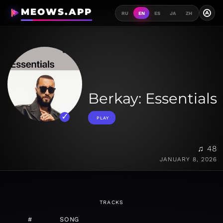
MEOWS.APP
A
RU
EN
ES
JA
ZH
Berkay: Essentials
PLAY
♫ 48
JANUARY 8, 2026
TRACKS
#
SONG