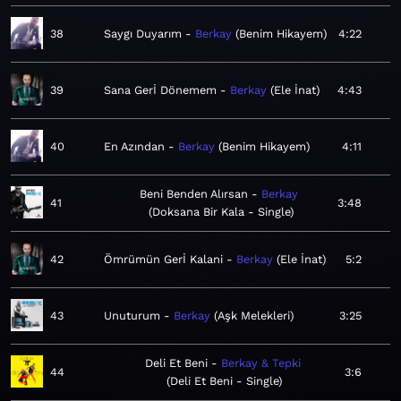
38
Saygı Duyarım
Berkay
Benim Hikayem
4:22
39
Sana Gerİ Dönemem
Berkay
Ele İnat
4:43
40
En Azından
Berkay
Benim Hikayem
4:11
Beni Benden Alırsan
Berkay
41
3:48
Doksana Bir Kala - Single
42
Ömrümün Gerİ Kalani
Berkay
Ele İnat
5:2
43
Unuturum
Berkay
Aşk Melekleri
3:25
Deli Et Beni
Berkay & Tepki
44
3:6
Deli Et Beni - Single