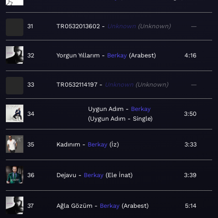
31
TR0532013602
Unknown
Unknown
—
32
Yorgun Yıllarım
Berkay
Arabest
4:16
33
TR0532114197
Unknown
Unknown
—
Uygun Adım
Berkay
34
3:50
Uygun Adım - Single
35
Kadınım
Berkay
İz
3:33
36
Dejavu
Berkay
Ele İnat
3:39
37
Ağla Gözüm
Berkay
Arabest
5:14