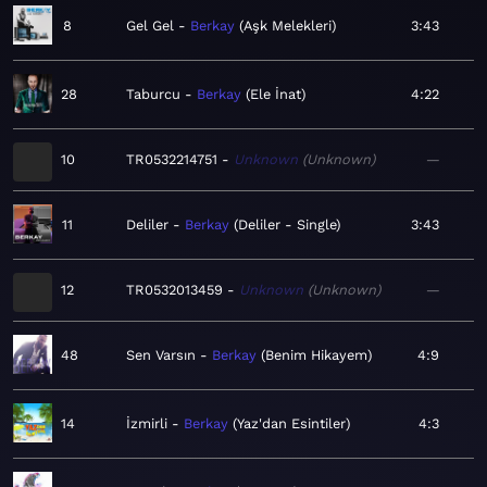
8
Gel Gel
Berkay
Aşk Melekleri
3:43
28
Taburcu
Berkay
Ele İnat
4:22
10
TR0532214751
Unknown
Unknown
—
11
Deliler
Berkay
Deliler - Single
3:43
12
TR0532013459
Unknown
Unknown
—
48
Sen Varsın
Berkay
Benim Hikayem
4:9
14
İzmirli
Berkay
Yaz'dan Esintiler
4:3