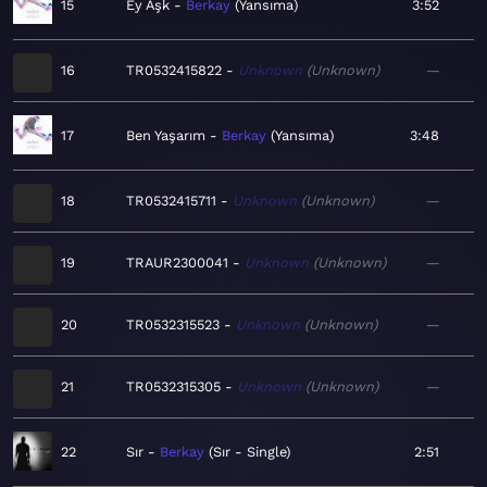
15
Ey Aşk
Berkay
Yansıma
3:52
16
TR0532415822
Unknown
Unknown
—
17
Ben Yaşarım
Berkay
Yansıma
3:48
18
TR0532415711
Unknown
Unknown
—
19
TRAUR2300041
Unknown
Unknown
—
20
TR0532315523
Unknown
Unknown
—
21
TR0532315305
Unknown
Unknown
—
22
Sır
Berkay
Sır - Single
2:51