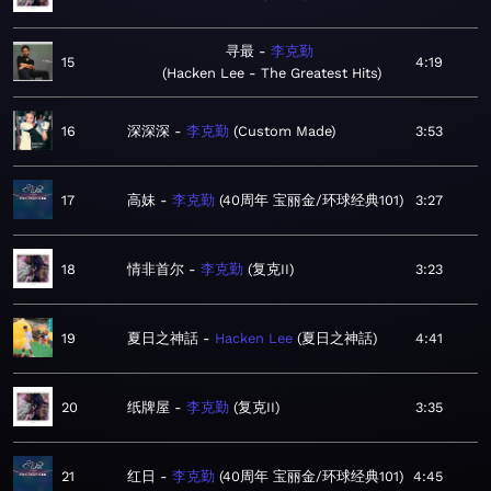
寻最
李克勤
15
4:19
Hacken Lee - The Greatest Hits
16
深深深
李克勤
Custom Made
3:53
17
高妹
李克勤
40周年 宝丽金/环球经典101
3:27
18
情非首尔
李克勤
复克II
3:23
19
夏日之神話
Hacken Lee
夏日之神話
4:41
20
纸牌屋
李克勤
复克II
3:35
21
红日
李克勤
40周年 宝丽金/环球经典101
4:45