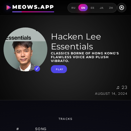
MEOWS.APP
A
RU
EN
ES
JA
ZH
Hacken Lee
Essentials
CLASSICS BORNE OF HONG KONG'S
FLAWLESS VOICE AND PLUSH
VIBRATO.
PLAY
♫ 23
AUGUST 14, 2024
TRACKS
#
SONG