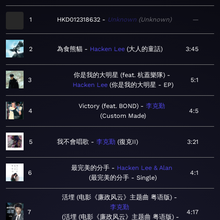
1
HKD012318632
Unknown
Unknown
—
2
為食熊貓
Hacken Lee
大人的童話
3:45
你是我的大明星 (feat. 杭蓋樂隊)
3
5:1
Hacken Lee
你是我的大明星 - EP
Victory (feat. BOND)
李克勤
4
4:5
Custom Made
5
我不會唱歌
李克勤
復克II
3:21
最完美的分手
Hacken Lee & Alan
6
4:1
最完美的分手 - Single
活埋 (电影《廉政风云》主题曲 粤语版)
李克勤
7
4:17
活埋 (电影《廉政风云》主题曲 粤语版) -