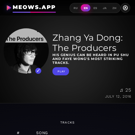
MEOWS.APP
A
RU
EN
ES
JA
ZH
Zhang Ya Dong:
The Producers
HIS GENIUS CAN BE HEARD IN PU SHU
AND FAYE WONG'S MOST STRIKING
TRACKS.
PLAY
♫ 25
JULY 12, 2016
TRACKS
#
SONG