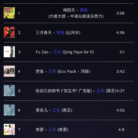
艳阳天
窦唯
1
3:58
大摇大摆 - 中港台摇滚乐势力
2
三月春天
窦唯
山河水
4:59
3
Fu Zao
王菲
Qing Faye De Yi
3:1
4
堕落
王菲
Eco Pack - 浮躁
3:42
5
给自己的情书 ("笑忘书" 广东版)
王菲
寓言
4:27
6
香奈儿
王菲
寓言
4:52
7
将爱
王菲
将爱
4:8