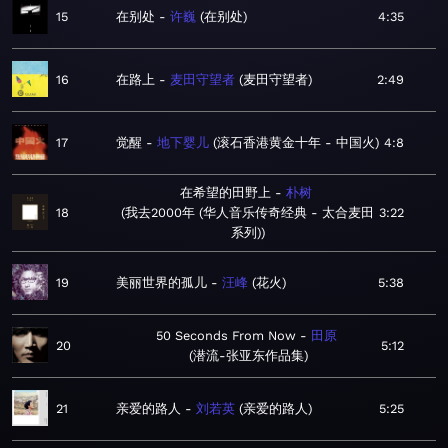
15
在别处
许巍
在别处
4:35
16
在路上
麦田守望者
麦田守望者
2:49
17
觉醒
地下婴儿
滚石香港黄金十年 - 中国火
4:8
在希望的田野上
朴树
18
我去2000年 (华人音乐传奇经典 - 太合麦田
3:22
系列)
19
美丽世界的孤儿
汪峰
花火
5:38
50 Seconds From Now
田原
20
5:12
潜流-张亚东作品集
21
亲爱的路人
刘若英
亲爱的路人
5:25