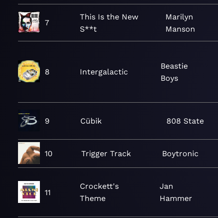
This Is the New
Marilyn
7
S**t
Manson
Beastie
8
Intergalactic
Boys
9
Cübik
808 State
10
Trigger Track
Boytronic
Crockett's
Jan
11
Theme
Hammer