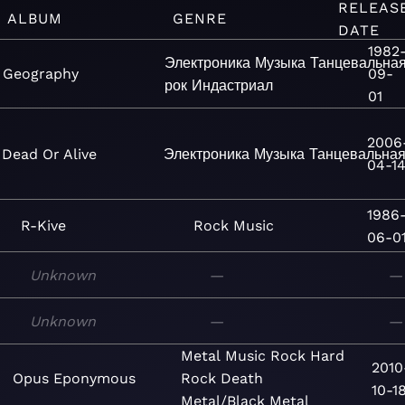
RELEAS
ALBUM
GENRE
DATE
1982
Электроника
Музыка
Танцевальна
Geography
09-
рок
Индастриал
01
2006
Dead Or Alive
Электроника
Музыка
Танцевальна
04-1
1986
R-Kive
Rock
Music
06-0
Unknown
—
—
Unknown
—
—
Metal
Music
Rock
Hard
2010
Opus Eponymous
Rock
Death
10-1
Metal/Black Metal