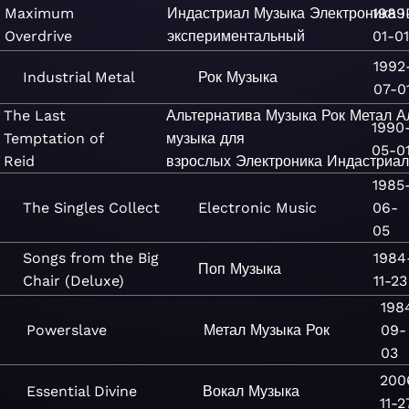
Maximum
Индастриал
Музыка
Электроника
1989
Overdrive
экспериментальный
01-0
1992
Industrial Metal
Рок
Музыка
07-0
The Last
Альтернатива
Музыка
Рок
Метал
А
1990
Temptation of
музыка для
05-0
Reid
взрослых
Электроника
Индастриа
1985
The Singles Collect
Electronic
Music
06-
05
Songs from the Big
1984
Поп
Музыка
Chair (Deluxe)
11-23
198
Powerslave
Метал
Музыка
Рок
09-
03
200
Essential Divine
Вокал
Музыка
11-2