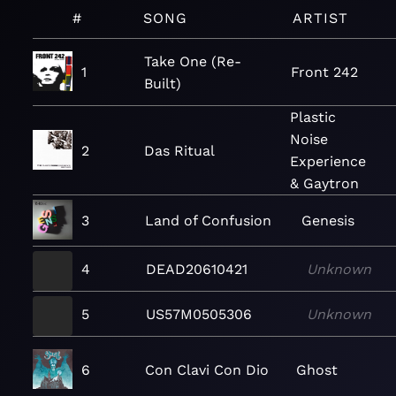
#
SONG
ARTIST
Take One (Re-
1
Front 242
Built)
Plastic
Noise
2
Das Ritual
Experience
& Gaytron
3
Land of Confusion
Genesis
4
DEAD20610421
Unknown
5
US57M0505306
Unknown
6
Con Clavi Con Dio
Ghost