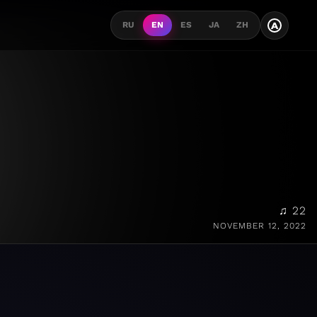
A
RU
EN
ES
JA
ZH
♫ 22
NOVEMBER 12, 2022