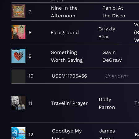
Nine In the
Panic! At
7
Afternoon
the Disco
V
Grizzly
8
Foreground
(
Bear
Ve
Something
Gavin
9
Worth Saving
DeGraw
10
USSM11705456
Unknown
Dolly
11
Travelin’ Prayer
T
Parton
Goodbye My
James
12
B
Lover
Blunt