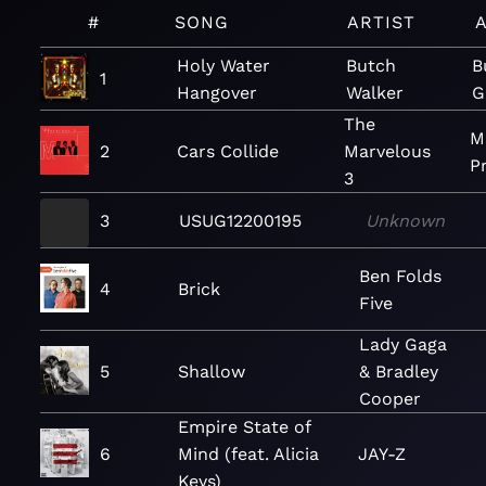
#
SONG
ARTIST
Holy Water
Butch
B
1
Hangover
Walker
G
The
M
2
Cars Collide
Marvelous
P
3
3
USUG12200195
Unknown
Ben Folds
4
Brick
Five
Lady Gaga
5
Shallow
& Bradley
Cooper
Empire State of
6
Mind (feat. Alicia
JAY-Z
Keys)