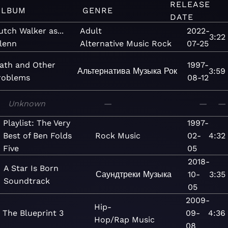
RELEASE
ALBUM
GENRE
DATE
utch Walker as...
Adult
2022-
3:22
lenn
Alternative
Music
Rock
07-25
ath and Other
1997-
Альтернатива
Музыка
Рок
3:59
roblems
08-12
Unknown
—
—
—
Playlist: The Very
1997-
Best of Ben Folds
Rock
Music
02-
4:32
Five
05
2018-
A Star Is Born
Саундтреки
Музыка
10-
3:35
Soundtrack
05
2009-
Hip-
The Blueprint 3
09-
4:36
Hop/Rap
Music
08