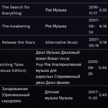
The Search for
2016-
Рок
Музыка
3:32
Everything
11-17
2007-
The Awakening
Рок
Музыка
09-
6:18
24
2007-
Release the Stars
Alternative
Music
5:18
05-15
Джаз
Музыка
Джазовый
вокал
Вокал
Vocal
2005-
atching Tales
Pop
Рок
Альтернативная
08-
5:46
eluxe Edition)
музыка для
26
взрослых
Современный
джаз
Джаз-фьюжн
Зачарованная
Детская
2007-
(Оригинальный
3:45
музыка
Музыка
11-20
саундтрек)