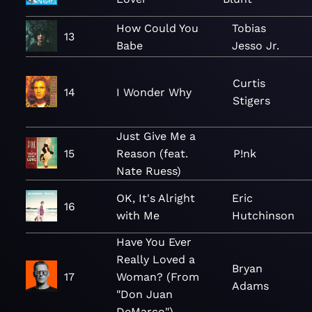
How Could You
Tobias
13
Babe
Jesso Jr.
Curtis
14
I Wonder Why
Stigers
Just Give Me a
15
Reason (feat.
P!nk
Nate Ruess)
OK, It's Alright
Eric
16
with Me
Hutchinson
Have You Ever
Really Loved a
Bryan
17
Woman? (From
Adams
"Don Juan
DeMarco")