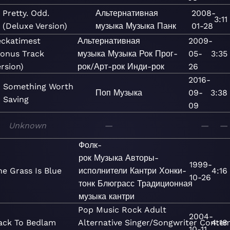
Pretty. Odd.
Альтернативная
2008-
3:11
(Deluxe Version)
музыка
Музыка
Панк
01-28
eckatimest
Альтернативная
2009-
Bonus Track
музыка
Музыка
Рок
Прог-
05-
3:35
rsion)
рок/Арт-рок
Инди-рок
26
2016-
Something Worth
Поп
Музыка
09-
3:38
Saving
09
Unknown
—
—
—
Фолк-
рок
Музыка
Авторы-
1999-
he Grass Is Blue
исполнители
Кантри
Хонки-
4:16
10-26
тонк
Блюграсс
Традиционная
музыка кантри
Pop
Music
Rock
Adult
2004-
ack To Bedlam
Alternative
Singer/Songwriter
Contem
4:18
10-11