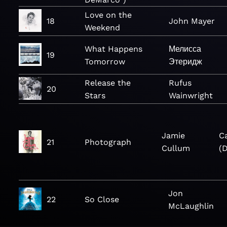
Love on the
18
John Mayer
Weekend
What Happens
Мелисса
19
Tomorrow
Этеридж
Release the
Rufus
20
Stars
Wainwright
Jamie
C
21
Photograph
Cullum
(D
Jon
22
So Close
McLaughlin