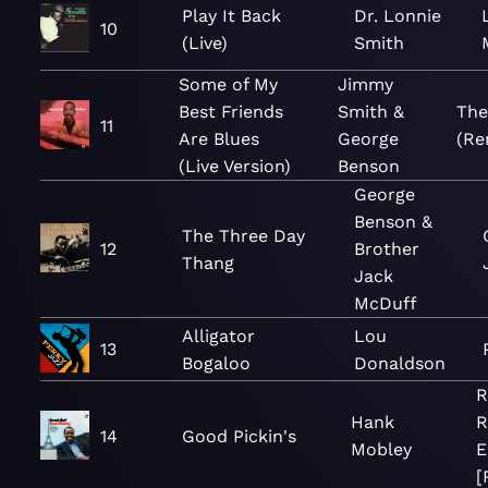
Play It Back
Dr. Lonnie
10
(Live)
Smith
Some of My
Jimmy
Best Friends
Smith &
The
11
Are Blues
George
(Re
(Live Version)
Benson
George
Benson &
The Three Day
12
Brother
Thang
Jack
McDuff
Alligator
Lou
13
Bogaloo
Donaldson
R
Hank
R
14
Good Pickin's
Mobley
E
[