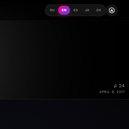
A
RU
EN
ES
JA
ZH
♫ 24
APRIL 9, 2017