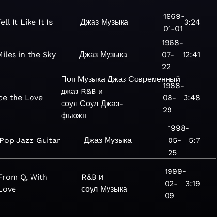
1969-
Tell It Like It Is
Джаз
Музыка
3:24
01-01
1968-
Miles in the Sky
Джаз
Музыка
07-
12:41
22
Поп
Музыка
Джаз
Современный
1988-
джаз
R&B и
ce the Love
08-
3:48
соул
Соул
Джаз-
29
фьюжн
1998-
Pop Jazz Guitar
Джаз
Музыка
05-
5:7
25
1999-
From Q, With
R&B и
02-
3:19
Love
соул
Музыка
09