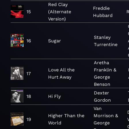
Red Clay
Freddie
15
(Alternate
R
Hubbard
Version)
Stanley
16
Sugar
Turrentine
Aretha
Love All the
Franklin &
17
Hurt Away
George
Benson
Dexter
18
Hi Fly
Gordon
Van
Higher Than the
Morrison &
19
World
George