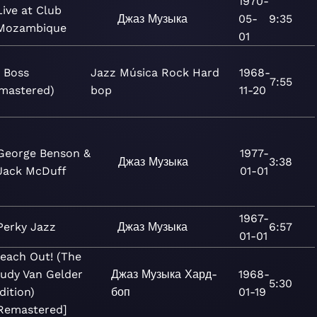
1970-
Live at Club
Джаз
Музыка
05-
9:35
Mozambique
01
 Boss
Jazz
Música
Rock
Hard
1968-
7:55
mastered)
bop
11-20
George Benson &
1977-
Джаз
Музыка
3:38
Jack McDuff
01-01
1967-
Perky Jazz
Джаз
Музыка
6:57
01-01
each Out! (The
udy Van Gelder
Джаз
Музыка
Хард-
1968-
5:30
dition)
боп
01-19
Remastered]