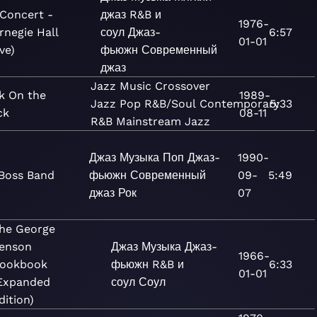
 Concert -
джаз
R&B и
1976-
rnegie Hall
соул
Джаз-
6:57
01-01
ve)
фьюжн
Современный
джаз
Jazz
Music
Crossover
k On the
1989-
Jazz
Pop
R&B/Soul
Contemporary
5:33
ck
08-11
R&B
Mainstream Jazz
Джаз
Музыка
Поп
Джаз-
1990-
 Boss Band
фьюжн
Современный
09-
5:49
джаз
Рок
07
he George
enson
Джаз
Музыка
Джаз-
1966-
ookbook
фьюжн
R&B и
6:33
01-01
Expanded
соул
Соул
dition)