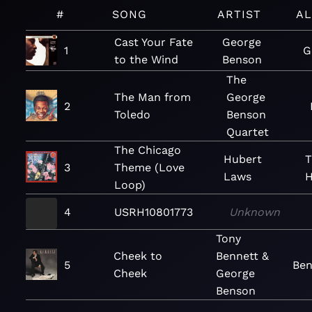
#
SONG
ARTIST
A
Cast Your Fate
George
1
G
to the Wind
Benson
The
The Man from
George
2
Toledo
Benson
Quartet
The Chicago
Hubert
T
3
Theme (Love
Laws
H
Loop)
4
USRH10801773
Unknown
Tony
Cheek to
Bennett &
5
Ben
Cheek
George
Benson