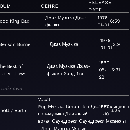
RELEASE
LBUM
GENRE
DATE
Джаз
Музыка
Джаз-
1976-
ood King Bad
6:59
фьюжн
01-01
1976-
Benson Burner
Джаз
Музыка
2:9
01-01
1990-
he Best of
Джаз
Музыка
Джаз-
05-
5:31
ubert Laws
фьюжн
Хард-боп
22
Unknown
—
—
—
Vocal
Pop
Музыка
Вокал
Поп
Джаз
1987-
Традиционн
nett / Berlin
3:25
поп-музыка
Джазовый
11-10
вокал
Саундтреки
Саундтреки
Мюзиклы
Джаз
Музыка
Мягкий