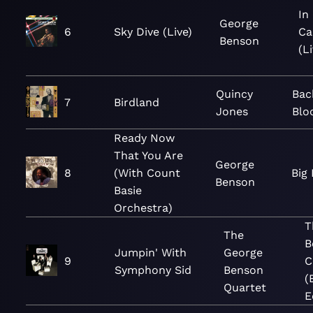
In
George
6
Sky Dive (Live)
Ca
Benson
(Li
Quincy
Bac
7
Birdland
Jones
Blo
Ready Now
That You Are
George
8
(With Count
Big
Benson
Basie
Orchestra)
T
The
B
Jumpin' With
George
9
C
Symphony Sid
Benson
(
Quartet
E