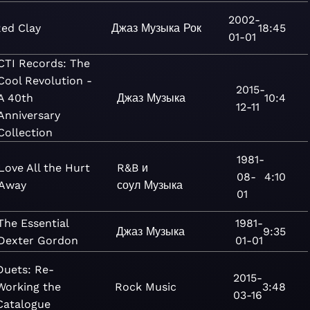
2002-
ed Clay
Джаз
Музыка
Рок
18:45
01-01
CTI Records: The
Cool Revolution -
2015-
A 40th
Джаз
Музыка
10:4
12-11
Anniversary
Collection
1981-
Love All the Hurt
R&B и
08-
4:10
Away
соул
Музыка
01
The Essential
1981-
Джаз
Музыка
9:35
Dexter Gordon
01-01
Duets: Re-
2015-
Working the
Rock
Music
3:48
03-16
Catalogue