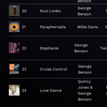
Benson
George
20
Soul Limbo
Benson
21
Paraphernalia
Miles Davis
George
22
Stephanie
Twi
Benson
George
23
Cruise Control
Benson
Quincy
Jones &
24
Love Dance
George
Benson