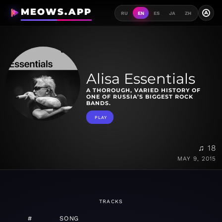
MEOWS.APP
A
RU
EN
ES
JA
ZH
Alisa Essentials
A THOROUGH, VARIED HISTORY OF
ONE OF RUSSIA’S BIGGEST ROCK
BANDS.
PLAY
♫ 18
MAY 9, 2015
TRACKS
#
SONG