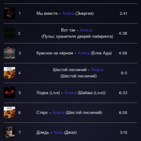
1
Мы вместе
Алиса
Энергия
2:41
Вот так
Алиса
2
4:28
Пульс хранителя дверей лабиринта
3
Красное на чёрном
Алиса
Блок Ада
4:59
Шестой лесничий
Алиса
4
6:0
Шестой лесничий
5
Лодка (Live)
Алиса
Шабаш (Live)
6:23
6
Стерх
Алиса
Шестой лесничий
6:55
7
Дождь
Alisa
Джаз
3:15