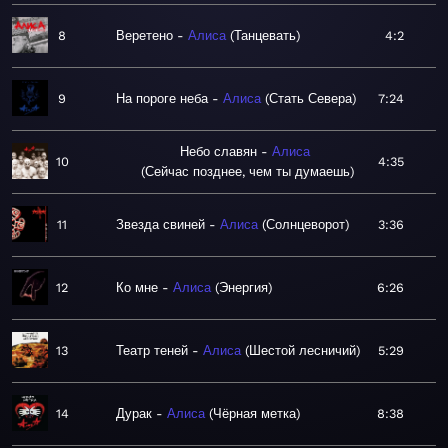
8
Веретено
Алиса
Танцевать
4:2
9
На пороге неба
Алиса
Стать Севера
7:24
Небо славян
Алиса
10
4:35
Сейчас позднее, чем ты думаешь
11
Звезда свиней
Алиса
Солнцеворот
3:36
12
Ко мне
Алиса
Энергия
6:26
13
Театр теней
Алиса
Шестой лесничий
5:29
14
Дурак
Алиса
Чёрная метка
8:38