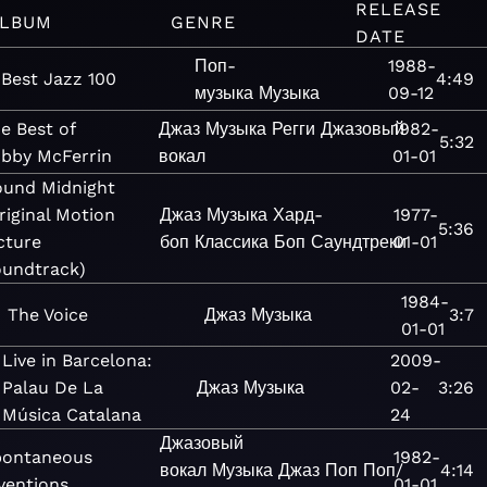
RELEASE
LBUM
GENRE
DATE
Поп-
1988-
Best Jazz 100
4:49
музыка
Музыка
09-12
e Best of
Джаз
Музыка
Регги
Джазовый
1982-
5:32
bby McFerrin
вокал
01-01
und Midnight
riginal Motion
Джаз
Музыка
Хард-
1977-
5:36
cture
боп
Классика
Боп
Саундтреки
01-01
undtrack)
1984-
The Voice
Джаз
Музыка
3:7
01-01
Live in Barcelona:
2009-
Palau De La
Джаз
Музыка
02-
3:26
Música Catalana
24
Джазовый
pontaneous
1982-
вокал
Музыка
Джаз
Поп
Поп/
4:14
ventions
01-01