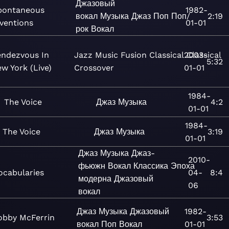
Джазовый
pontaneous
1982-
вокал
Музыка
Джаз
Поп
Поп/
2:19
nventions
01-01
рок
Вокал
ndezvous In
Jazz
Music
Fusion
Classical
2003-
Classical
5:32
w York (Live)
Crossover
01-01
1984-
The Voice
Джаз
Музыка
4:2
01-01
1984-
The Voice
Джаз
Музыка
3:19
01-01
Джаз
Музыка
Джаз-
2010-
фьюжн
Вокал
Классика
Эпоха
ocabularies
04-
8:4
модерна
Джазовый
06
вокал
Джаз
Музыка
Джазовый
1982-
obby McFerrin
3:53
вокал
Поп
Вокал
01-01