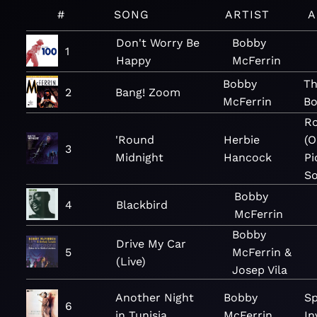
#
SONG
ARTIST
A
Don't Worry Be
Bobby
1
Happy
McFerrin
Bobby
Th
2
Bang! Zoom
McFerrin
Bo
Ro
'Round
Herbie
(O
3
Midnight
Hancock
Pi
So
Bobby
4
Blackbird
McFerrin
Bobby
Drive My Car
5
McFerrin &
(Live)
Josep Vila
Another Night
Bobby
S
6
in Tunisia
McFerrin
In