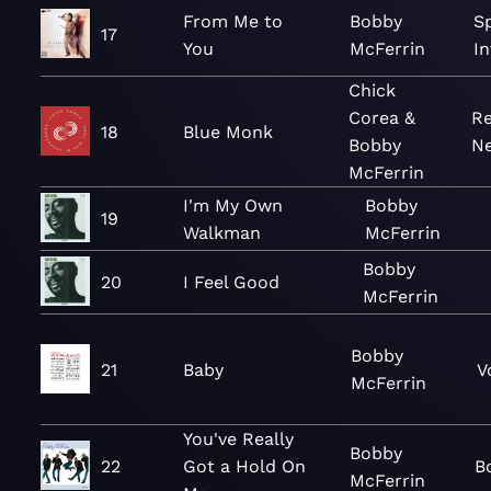
From Me to
Bobby
S
17
You
McFerrin
I
Chick
Corea &
Re
18
Blue Monk
Bobby
Ne
McFerrin
I'm My Own
Bobby
19
Walkman
McFerrin
Bobby
20
I Feel Good
McFerrin
Bobby
21
Baby
V
McFerrin
You've Really
Bobby
22
Got a Hold On
B
McFerrin