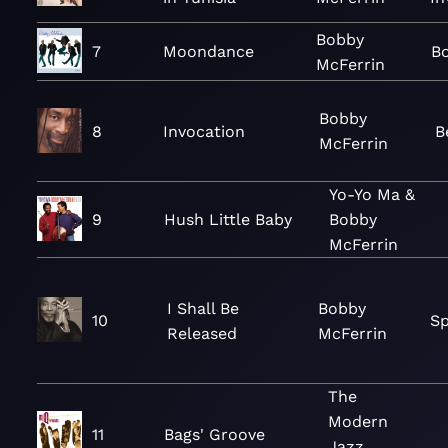
Bobby
7
Moondance
B
McFerrin
Bobby
8
Invocation
B
McFerrin
Yo-Yo Ma &
9
Hush Little Baby
Bobby
McFerrin
I Shall Be
Bobby
10
Sp
Released
McFerrin
The
Modern
11
Bags' Groove
Jazz