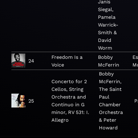
Janis
Siegal,
Pamela
Warrick-
Smith &
David
Worm
Freedom Is a
Bobby
Es
24
Voice
McFerrin
Mc
Bobby
Concerto for 2
McFerrin,
Cellos, String
The Saint
Orchestra and
Paul
25
P
Continuo in G
Chamber
minor, RV 531: I.
Orchestra
Allegro
& Peter
Howard