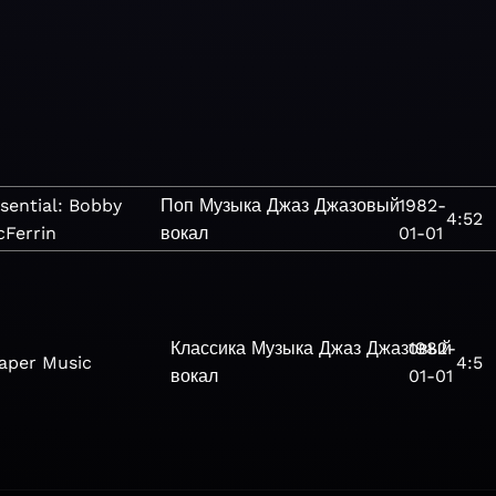
sential: Bobby
Поп
Музыка
Джаз
Джазовый
1982-
4:52
Ferrin
вокал
01-01
Классика
Музыка
Джаз
Джазовый
1982-
aper Music
4:5
вокал
01-01