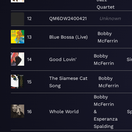
Quartet
12
QM6DW2400421
Unknown
Bobby
13
Blue Bossa (Live)
McFerrin
Bobby
14
Good Lovin'
Si
McFerrin
The Siamese Cat
Bobby
15
Song
McFerrin
Bobby
McFerrin
16
Whole World
&
Sp
Esperanza
Spalding