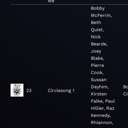
Me
Bobby
McFerrin,
Beth
Quist,
Nick
Bearde,
Joey
Blake,
Pierre
Cook,
Sussan
Deyhim,
B
23
Circlesong 1
Kirsten
Ci
Falke, Paul
Hillier, Raz
Kennedy,
Rhiannon,