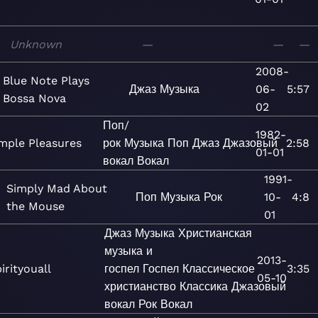
Unknown
—
—
—
2008-
Blue Note Plays
Джаз
Музыка
06-
5:57
Bossa Nova
02
Поп/
1982-
mple Pleasures
рок
Музыка
Поп
Джаз
Джазовый
2:58
01-01
вокал
Вокал
1991-
Simply Mad About
Поп
Музыка
Рок
10-
4:8
the Mouse
01
Джаз
Музыка
Христианская
музыка и
2013-
irityouall
госпел
Госпел
Классическое
3:35
05-10
христианство
Классика
Джазовый
вокал
Рок
Вокал