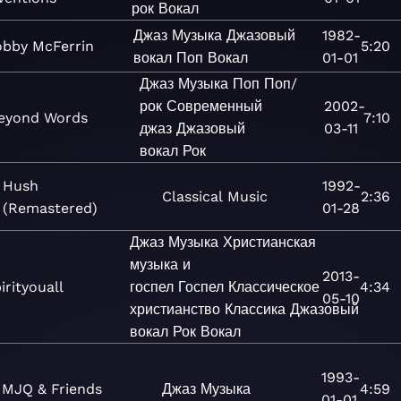
рок
Вокал
Джаз
Музыка
Джазовый
1982-
obby McFerrin
5:20
вокал
Поп
Вокал
01-01
Джаз
Музыка
Поп
Поп/
рок
Современный
2002-
eyond Words
7:10
джаз
Джазовый
03-11
вокал
Рок
Hush
1992-
Classical
Music
2:36
(Remastered)
01-28
Джаз
Музыка
Христианская
музыка и
2013-
irityouall
госпел
Госпел
Классическое
4:34
05-10
христианство
Классика
Джазовый
вокал
Рок
Вокал
1993-
MJQ & Friends
Джаз
Музыка
4:59
01-01