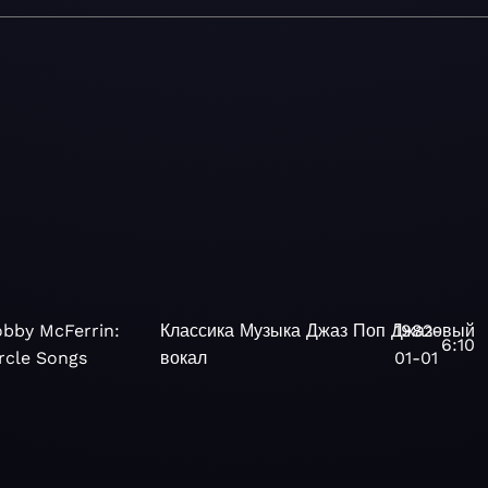
obby McFerrin:
Классика
Музыка
Джаз
Поп
Джазовый
1982-
6:10
rcle Songs
вокал
01-01