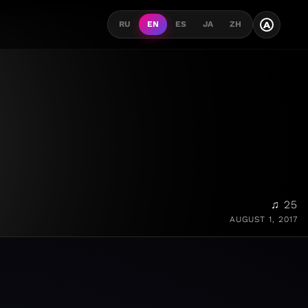
A
RU
EN
ES
JA
ZH
♫ 25
AUGUST 1, 2017