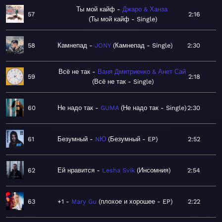
Ты мой кайф
Джаро & Ханза
57
2:16
Ты мой кайф - Single
58
Камнепад
JONY
Камнепад - Single
2:30
Всё не так
Ваня Дмитриенко & Анет Сай
59
2:18
Всё не так - Single
60
Не надо так
GUMA
Не надо так - Single
2:30
61
Безумный
NЮ
Безумный - EP
2:52
62
Ей нравится
Lesha Svik
Инсомния
2:54
63
+1
Mary Gu
плохое и хорошее - EP
2:22