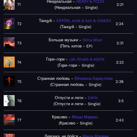
Неидеальная
HENSY & PIZZA
71
2:21
Неидеальная - Single
Танцуй
ХАНЗА, Artik & Asti & OWEEK
72
2:24
Танцуй - Single
Больше музыки
Dima Bilan
73
2:31
Пять хитов - EP
Гори-гори
Jah Khalib & AGON
74
3:23
Гори-гори - Single
Странная любовь
Юлианна Караулова
75
2:38
Странная любовь - Single
Отпусти и лети
EMIN
76
3:5
Отпусти и лети - Single
Красиво
Миша Марвин
77
2:43
Красиво - Single
Девочка, не бойся
Миша Марвин