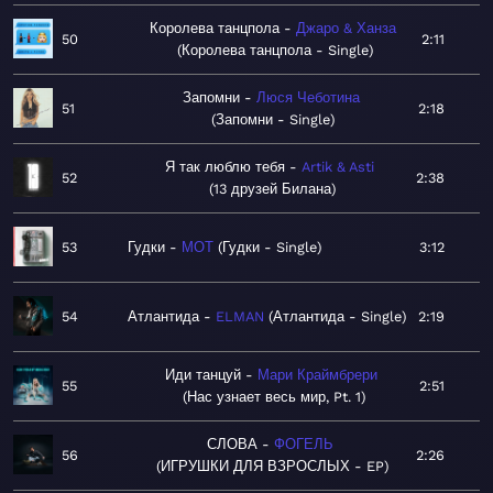
Королева танцпола
Джаро & Ханза
50
2:11
Королева танцпола - Single
Запомни
Люся Чеботина
51
2:18
Запомни - Single
Я так люблю тебя
Artik & Asti
52
2:38
13 друзей Билана
53
Гудки
МОТ
Гудки - Single
3:12
54
Атлантида
ELMAN
Атлантида - Single
2:19
Иди танцуй
Мари Краймбрери
55
2:51
Нас узнает весь мир, Pt. 1
СЛОВА
ФОГЕЛЬ
56
2:26
ИГРУШКИ ДЛЯ ВЗРОСЛЫХ - EP