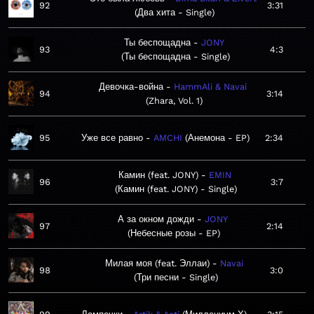
92
3:31
Два хита - Single
Ты беспощадна
JONY
93
4:3
Ты беспощадна - Single
Девочка-война
HammAli & Navai
94
3:14
Zhara, Vol. 1
95
Уже все равно
AMCHI
Анемона - EP
2:34
Камин (feat. JONY)
EMIN
96
3:7
Камин (feat. JONY) - Single
А за окном дожди
JONY
97
2:14
Небесные розы - EP
Милая моя (feat. Эллаи)
Navai
98
3:0
Три песни - Single