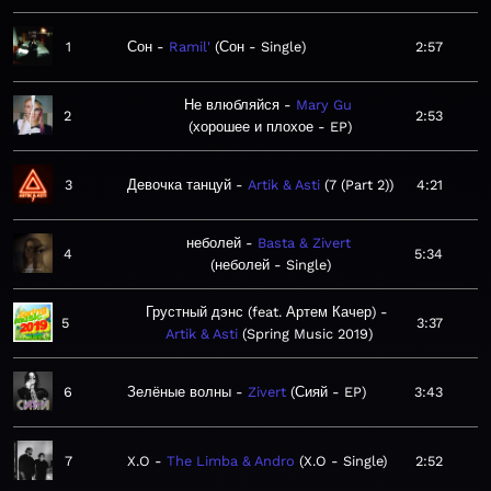
1
Сон
Ramil'
Сон - Single
2:57
Не влюбляйся
Mary Gu
2
2:53
хорошее и плохое - EP
3
Девочка танцуй
Artik & Asti
7 (Part 2)
4:21
неболей
Basta & Zivert
4
5:34
неболей - Single
Грустный дэнс (feat. Артем Качер)
5
3:37
Artik & Asti
Spring Music 2019
6
Зелёные волны
Zivert
Сияй - EP
3:43
7
X.O
The Limba & Andro
X.O - Single
2:52