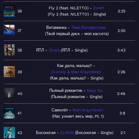
Fly 2 (feat. NILETTO)
Zivert
36
3:25
Fly 2 (feat. NILETTO) - Single
Витаминка
Тима Белорусских
37
2:55
Твой первый диск - моя кассета
38
ЯТЛ
Zivert
ЯТЛ - Single
3:43
Как дела, малыш?
39
Zvonkiy & Mari Kraymbreri
2:26
Как дела, малыш? - Single
Пьяный романтик
Mary Gu
40
2:46
Пьяный романтик - Single
Самолёт
Mari Kraymbreri
41
3:8
Нас узнает весь мир, Pt. 1
42
Босоногая
ELMAN
Босоногая - Single
2:1