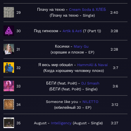
Плачу на техно
Cream Soda & ХЛЕБ
29
2:40
Плачу на техно - Single
30
Под гипнозом
Artik & Asti
7 (Part 1)
3:28
Косички
Mary Gu
31
2:28
хорошее и плохое - EP
Я весь мир обошёл
HammAli & Navai
32
3:7
Когда хорошему человеку плохо
БЕГИ (feat. Poët)
DJ Smash
33
3:6
БЕГИ (feat. Poët) - Single
Someone like you
NILETTO
34
3:12
юбилейный 30 - EP
35
August
Intelligency
August - Single
3:27