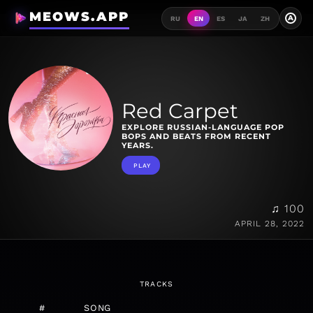
MEOWS.APP
A
RU
EN
ES
JA
ZH
Red Carpet
EXPLORE RUSSIAN-LANGUAGE POP
BOPS AND BEATS FROM RECENT
YEARS.
PLAY
♫ 100
APRIL 28, 2022
TRACKS
#
SONG