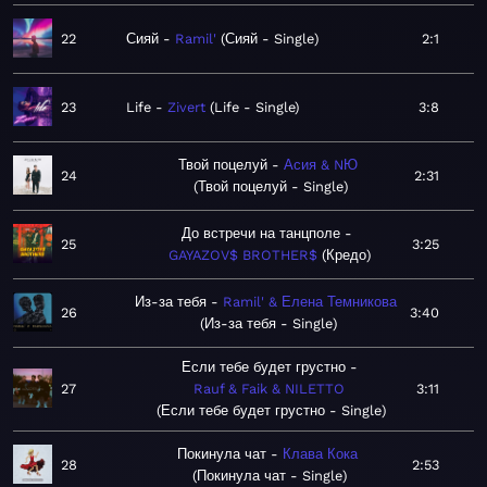
22
Сияй
Ramil'
Сияй - Single
2:1
23
Life
Zivert
Life - Single
3:8
Твой поцелуй
Асия & NЮ
24
2:31
Твой поцелуй - Single
До встречи на танцполе
25
3:25
GAYAZOV$ BROTHER$
Кредо
Из-за тебя
Ramil' & Елена Темникова
26
3:40
Из-за тебя - Single
Если тебе будет грустно
27
Rauf & Faik & NILETTO
3:11
Если тебе будет грустно - Single
Покинула чат
Клава Кока
28
2:53
Покинула чат - Single