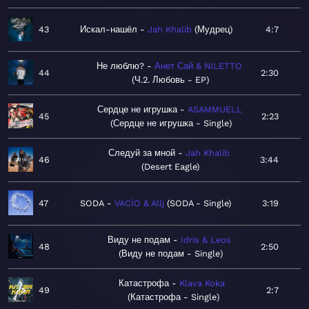
43
Искал-нашёл
Jah Khalib
Мудрец
4:7
Не люблю?
Анет Сай & NILETTO
44
2:30
Ч.2. Любовь - EP
Сердце не игрушка
ASAMMUELL
45
2:23
Сердце не игрушка - Single
Следуй за мной
Jah Khalib
46
3:44
Desert Eagle
47
SODA
VACÍO & Allj
SODA - Single
3:19
Виду не подам
Idris & Leos
48
2:50
Виду не подам - Single
Катастрофа
Klava Koka
49
2:7
Катастрофа - Single