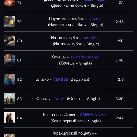
78
3:1
Девочка, не бойся - Single
Научи меня любить
Luxor
79
2:43
Научи меня любить - Single
На твоих губах
Amirchik
80
1:50
На твоих губах - Single
Хочешь
TamerlanAlena
81
3:48
Хочешь - Single
82
Близко
VERBEE
Выдыхай
2:5
83
Юность
Dabro
Юность - Single
3:39
Как в первый раз
ХАННА & Artik
84
2:42
Как в первый раз - Single
Французский поцелуй