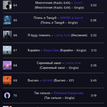
Многоточия (Radio Edit)
Zivert
64
2:52
Многоточия (Radio Edit) - Single
Плачь и Танцуй
ХАНЗА & Ramil'
65
2:26
Плачь и Танцуй - Single
66
Я буду помнить
Lesha Svik
Инсомния
2:32
67
Корабли
Леша Свик
Корабли - Single
3:12
Сиреневый закат
Lesha Svik
68
2:35
Сиреневый закат - Single
69
Высоко
ANIVAR
Высоко - EP
3:45
Так сильно
Юлианна Караулова
70
3:19
Так сильно - Single