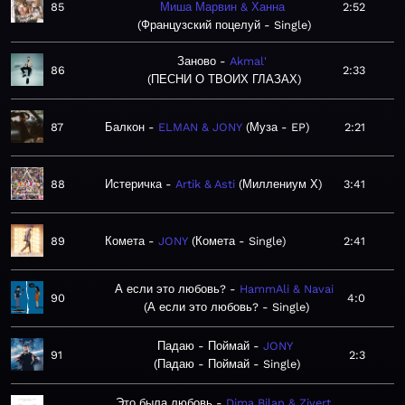
85
Миша Марвин & Ханна
2:52
Французский поцелуй - Single
Заново
Akmal'
86
2:33
ПЕСНИ О ТВОИХ ГЛАЗАХ
87
Балкон
ELMAN & JONY
Муза - EP
2:21
88
Истеричка
Artik & Asti
Миллениум Х
3:41
89
Комета
JONY
Комета - Single
2:41
А если это любовь?
HammAli & Navai
90
4:0
А если это любовь? - Single
Падаю - Поймай
JONY
91
2:3
Падаю - Поймай - Single
Это была любовь
Dima Bilan & Zivert