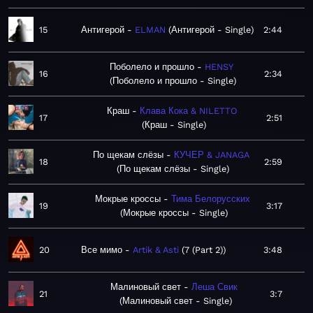
15
Антигерой
ELMAN
Антигерой - Single
2:44
Поболело и прошло
HENSY
16
2:34
Поболело и прошло - Single
Краш
Клава Кока & NILETTO
17
2:51
Краш - Single
По щекам слёзы
КУЧЕР & JANAGA
18
2:59
По щекам слёзы - Single
Мокрые кроссы
Тима Белорусских
19
3:17
Мокрые кроссы - Single
20
Все мимо
Artik & Asti
7 (Part 2)
3:48
Малиновый свет
Леша Свик
21
3:7
Малиновый свет - Single