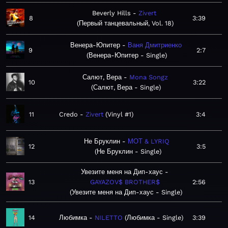
Beverly Hills
Zivert
8
3:39
Первый танцевальный, Vol. 18
Венера-Юпитер
Ваня Дмитриенко
9
2:7
Венера-Юпитер - Single
Салют, Вера
Mona Songz
10
3:22
Салют, Вера - Single
11
Credo
Zivert
Vinyl #1
3:4
Не Бруклин
МОТ & LYRIQ
12
3:5
Не Бруклин - Single
Увезите меня на Дип-хаус
13
GAYAZOV$ BROTHER$
2:56
Увезите меня на Дип-хаус - Single
14
Любимка
NILETTO
Любимка - Single
3:39