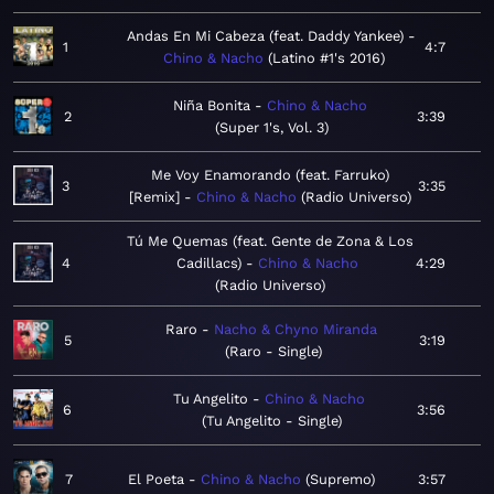
Andas En Mi Cabeza (feat. Daddy Yankee)
1
4:7
Chino & Nacho
Latino #1's 2016
Niña Bonita
Chino & Nacho
2
3:39
Super 1's, Vol. 3
Me Voy Enamorando (feat. Farruko)
3
3:35
[Remix]
Chino & Nacho
Radio Universo
Tú Me Quemas (feat. Gente de Zona & Los
4
Cadillacs)
Chino & Nacho
4:29
Radio Universo
Raro
Nacho & Chyno Miranda
5
3:19
Raro - Single
Tu Angelito
Chino & Nacho
6
3:56
Tu Angelito - Single
7
El Poeta
Chino & Nacho
Supremo
3:57