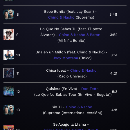
Bebé Bonita (feat. Jay Sean)
8
3:48
Chino & Nacho
Supremo
Lo Que No Sabes Tu (feat. El potro
9
Álvarez)
Chino & Nacho & Baroni
3:52
Mi Niña Bonita
Una en un Millon (feat. Chino & Nacho)
10
3:51
Joey Montana
Único
Chica Ideal
Chino & Nacho
11
4:21
Radio Universo
Quisiera (En Vivo)
Don Tetto
12
5:3
Lo Que No Sabias Tour (En Vivo - Bogota)
Sin Ti
Chino & Nacho
13
4:8
Supremo (International Versión)
Se Apago la Llama