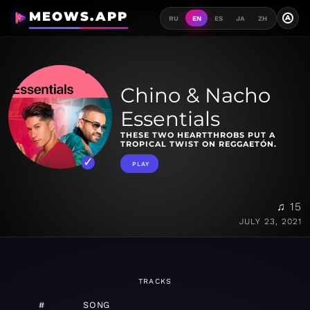
MEOWS.APP
A
RU
EN
ES
JA
ZH
Chino & Nacho
Essentials
THESE TWO HEARTTHROBS PUT A
TROPICAL TWIST ON REGGAETÓN.
PLAY
♫ 15
JULY 23, 2021
TRACKS
#
SONG