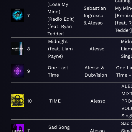
Calling
(Lose My
Sebastian
My Min
Mind)
7
Ingrosso
[Remix
[Radio Edit]
& Alesso
[feat. 
[feat. Ryan
Tedder]
Tedder]
Midnight
Midni
8
(feat. Liam
Alesso
Liam
Payne)
Sing
One Last
Alesso &
One La
9
Time
DubVision
Time -
ALE
MIX
10
TIME
Alesso
PRO
VOL
Sing
Sad 
Sad Song
11
Alesso
Singl