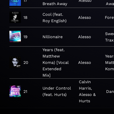
17
Alesso
Breath Away
Awa
Cool (feat.
18
Alesso
Fore
Roy English)
Swe
19
Nillionaire
Alesso
Trax,
Years (feat.
Matthew
Year
20
Koma) [Vocal
Alesso
Mat
Extended
Koma
Mix]
Calvin
Under Control
Harris,
21
Dan
(feat. Hurts)
Alesso &
Hurts