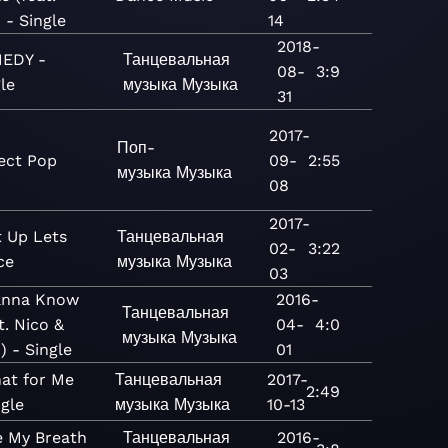
 - Single
14
2018-
EDY -
Танцевальная
08-
3:9
le
музыка
Музыка
31
2017-
Поп-
ect Pop
09-
2:55
музыка
Музыка
08
2017-
 Up Lets
Танцевальная
02-
3:22
ce
музыка
Музыка
03
anna Know
2016-
Танцевальная
t. Nico &
04-
4:0
музыка
Музыка
) - Single
01
hat for Me
Танцевальная
2017-
2:49
ngle
музыка
Музыка
10-13
e My Breath
Танцевальная
2016-