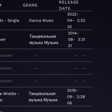
RELEASE
M
GENRE
DATE
2022-
s - Single
Dance
Music
04-
2:22
22
2014-
Танцевальная
ver
08-
3:31
музыка
Музыка
21
known
—
—
—
known
—
—
—
known
—
—
—
2019-
he Middle -
Танцевальная
09-
2:28
le
музыка
Музыка
06