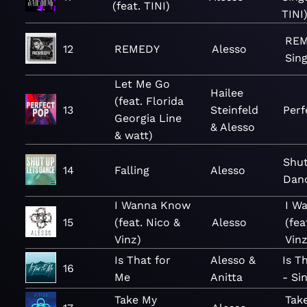
(feat. TINI)
TINI)
REM
12
REMEDY
Alesso
Sing
Let Me Go
Hailee
(feat. Florida
13
Steinfeld
Perf
Georgia Line
& Alesso
& watt)
Shut
14
Falling
Alesso
Dan
I Wanna Know
I W
15
(feat. Nico &
Alesso
(fea
Vinz)
Vinz
Is That for
Alesso &
Is T
16
Me
Anitta
- Si
Take My
Tak