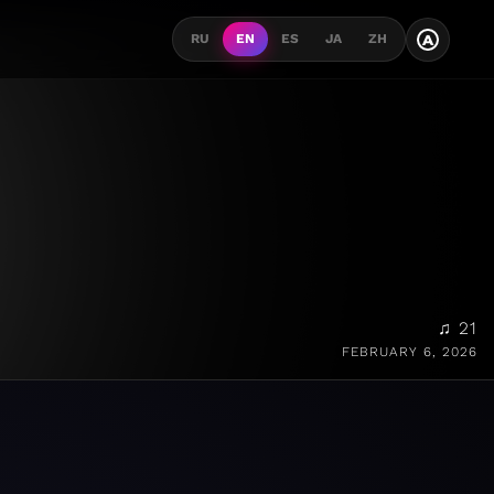
A
RU
EN
ES
JA
ZH
♫ 21
FEBRUARY 6, 2026