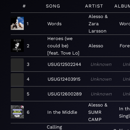
#
SONG
ARTIST
ALBU
Alesso &
1
Words
Zara
Word
Larsson
Heroes (we
2
could be)
Alesso
Fore
[feat. Tove Lo]
3
USUG12502244
Unknown
Un
4
USUG12403915
Unknown
Un
5
USUG12600289
Unknown
Un
Alesso &
In t
6
In the Middle
SUMR
Sing
CAMP
Calling