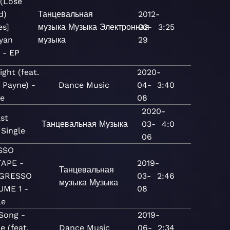
 (Lose
d)
Танцевальная
2012-
es]
музыка
Музыка
Электронная
02-
3:25
Ryan
музыка
29
 - EP
ght (feat.
2020-
 Payne) -
Dance
Music
04-
3:40
le
08
2020-
st
Танцевальная
Музыка
03-
4:0
 Single
06
SSO
TAPE -
2019-
Танцевальная
GRESSO
03-
2:46
музыка
Музыка
UME 1 -
08
le
Song -
2019-
e (feat.
Dance
Music
06-
2:34