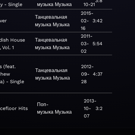
3:8
y - Single
музыка
Музыка
10-21
2015-
Танцевальная
ver
02-
3:42
музыка
Музыка
16
2011-
dish House
Танцевальная
03-
5:54
 Vol. 1
музыка
Музыка
02
s (feat.
2012-
Танцевальная
thew
09-
4:37
музыка
Музыка
) - Single
28
2013-
Поп-
cefloor Hits
10-
3:2
музыка
Музыка
07