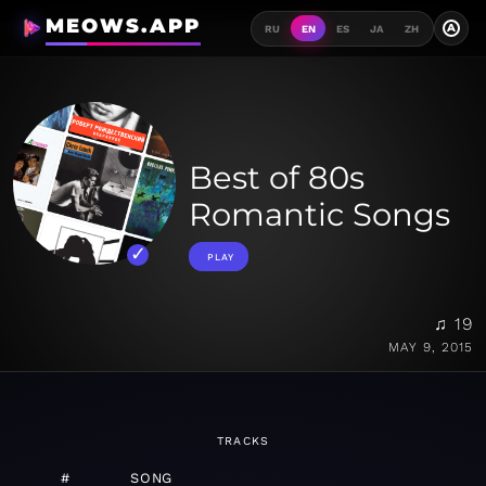
MEOWS.APP
A
RU
EN
ES
JA
ZH
Best of 80s
Romantic Songs
PLAY
♫ 19
MAY 9, 2015
TRACKS
#
SONG