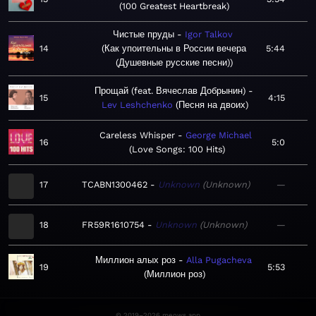
100 Greatest Heartbreak
Чистые пруды
Igor Talkov
14
Как упоительны в России вечера
5:44
(Душевные русские песни)
Прощай (feat. Вячеслав Добрынин)
15
4:15
Lev Leshchenko
Песня на двоих
Careless Whisper
George Michael
16
5:0
Love Songs: 100 Hits
17
TCABN1300462
Unknown
Unknown
—
18
FR59R1610754
Unknown
Unknown
—
Миллион алых роз
Alla Pugacheva
19
5:53
Миллион роз
© 2019–2026 meows.app