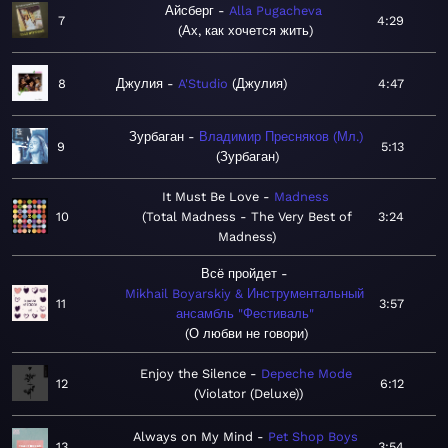
Айсберг
Alla Pugacheva
7
4:29
Ах, как хочется жить
8
Джулия
A'Studio
Джулия
4:47
Зурбаган
Владимир Пресняков (Мл.)
9
5:13
Зурбаган
It Must Be Love
Madness
10
Total Madness - The Very Best of
3:24
Madness
Всё пройдет
Mikhail Boyarskiy & Инструментальный
11
3:57
ансамбль "Фестиваль"
О любви не говори
Enjoy the Silence
Depeche Mode
12
6:12
Violator (Deluxe)
Always on My Mind
Pet Shop Boys
13
3:54