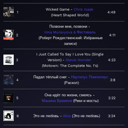
Wicked Game
Chris Isaak
1
4:49
Heart Shaped World
Позвони мне, позвони
Irina Muravyova & Фестиваль
2
4:11
Роберт Рождественский: Избранные
записи
I Just Called To Say I Love You (Single
3
Version)
Stevie Wonder
4:23
Motown: The Complete No. 1's
Падал тёплый снег
Наутилус Помпилиус
4
3:8
Раскол
Она идёт по жизни, смеясь
5
2:22
Машина Времени
Реки и мосты
6
Это не любовь
Kino
Это не любовь
3:24