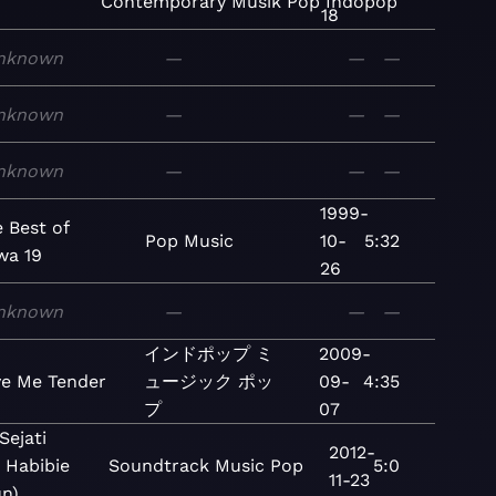
Contemporary
Musik
Pop
Indopop
18
nknown
—
—
—
nknown
—
—
—
nknown
—
—
—
1999-
 Best of
Pop
Music
10-
5:32
wa 19
26
nknown
—
—
—
インドポップ
ミ
2009-
e Me Tender
ュージック
ポッ
09-
4:35
プ
07
Sejati
2012-
 Habibie
Soundtrack
Music
Pop
5:0
11-23
un)