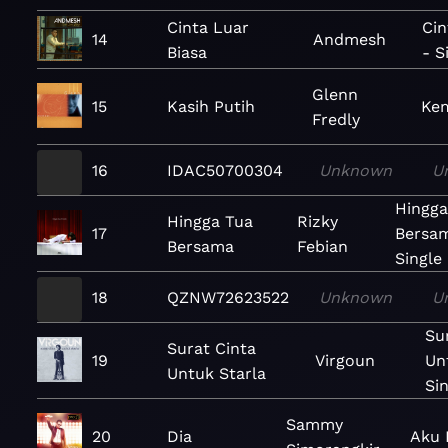
Cinta Luar
Cin
14
Andmesh
Biasa
- S
Glenn
15
Kasih Putih
Kem
Fredly
16
IDAC50700304
Unknown
U
Hingga
Hingga Tua
Rizky
17
Bersa
Bersama
Febian
Single
18
QZNW72623522
Unknown
U
Su
Surat Cinta
19
Virgoun
Un
Untuk Starla
Si
Sammy
20
Dia
Aku 