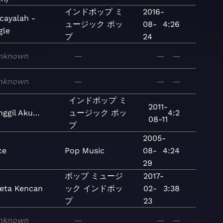
インドポップ
ミ
2016-
cayalah -
ュージック
ポッ
08-
4:26
gle
プ
24
nknown
—
—
—
nknown
—
—
—
インドポップ
ミ
2011-
nggil Aku…
ュージック
ポッ
4:2
08-11
プ
2005-
ce
Pop
Music
08-
4:24
29
ポップ
ミュージ
2017-
eta Kencan
ック
インドポッ
02-
3:38
プ
23
nknown
—
—
—