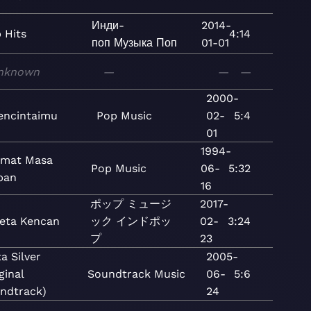
Инди-
2014-
 Hits
4:14
поп
Музыка
Поп
01-01
nknown
—
—
—
2000-
ncintaimu
Pop
Music
02-
5:4
01
1994-
rmat Masa
Pop
Music
06-
5:32
pan
16
ポップ
ミュージ
2017-
eta Kencan
ック
インドポッ
02-
3:24
プ
23
a Silver
2005-
ginal
Soundtrack
Music
06-
5:6
ndtrack)
24