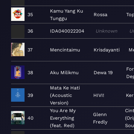
Kamu Yang Ku
35
Rossa
Top
Tunggu
36
IDA040022204
Unknown
U
37
Mencintaimu
Krisdayanti
Me
Fo
38
Aku Milikmu
Dewa 19
De
Mata Ke Hati
39
(Acoustic
HIVI!
Ker
Version)
You Are My
Cint
Glenn
40
Everything
(Ori
Fredly
(feat. Red)
Sou