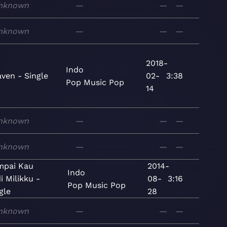
nknown
—
—
—
nknown
—
—
—
2018-
Indo
ven - Single
02-
3:38
Pop
Music
Pop
14
nknown
—
—
—
nknown
—
—
—
mpai Kau
2014-
Indo
i Milikku -
08-
3:16
Pop
Music
Pop
gle
28
nknown
—
—
—