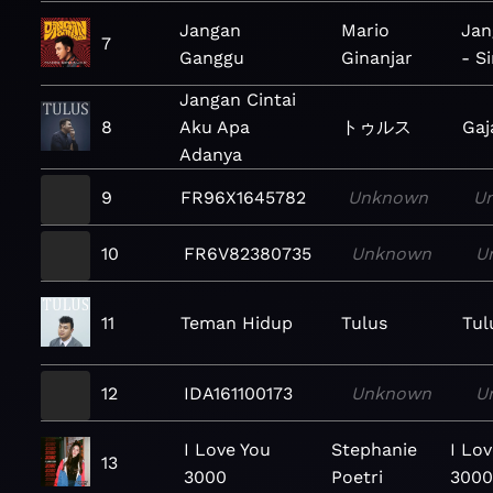
Jangan
Mario
Jan
7
Ganggu
Ginanjar
- S
Jangan Cintai
8
Aku Apa
トゥルス
Gaj
Adanya
9
FR96X1645782
Unknown
U
10
FR6V82380735
Unknown
U
11
Teman Hidup
Tulus
Tul
12
IDA161100173
Unknown
U
I Love You
Stephanie
I Lo
13
3000
Poetri
3000