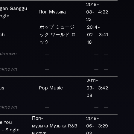
2019-
gan Ganggu
Поп
Музыка
08-
4:22
ingle
23
ポップ
ミュージ
2014-
ah
ック
ワールド
ロ
02-
3:41
ック
18
nknown
—
—
—
nknown
—
—
—
2011-
us
Pop
Music
03-
3:42
08
nknown
—
—
—
Поп-
2019-
ve You
музыка
Музыка
R&B
06-
3:29
 - Single
и соул
03