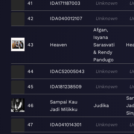
41
IDA171187003
Unknown
U
42
IDA040012107
Unknown
U
Afgan,
Isyana
43
Heaven
Sarasvati
Hea
& Rendy
Pandugo
44
IDAC52005043
Unknown
U
45
IDA181238509
Unknown
U
Sa
Sampai Kau
46
Judika
Jad
Jadi Milikku
Sin
47
IDA041014301
Unknown
U