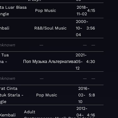
ta Luar Biasa
2018-
Pop
Music
4:15
ingle
11-02
2000-
bali
R&B/Soul
Music
10-
3:56
04
nknown
—
—
—
 Tua
2021-
ma -
Поп
Музыка
Альтернатива
05-
4:30
12
nknown
—
—
—
rat Cinta
2016-
tuk Starla -
Pop
Music
02-
5:8
ngle
10
2012-
Adult
Kembali
04-
4:16