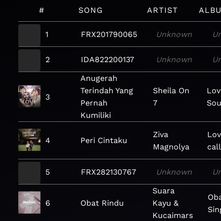
#
SONG
ARTIST
ALB
1
FRX201790065
Unknown
U
2
IDA822200137
Unknown
U
Anugerah
Terindah Yang
Sheila On
Lov
3
Pernah
7
Sou
Kumiliki
Ziva
Lov
4
Peri Cintaku
Magnolya
cal
5
FRX282130767
Unknown
U
Suara
Oba
6
Obat Rindu
Kayu &
Sin
Kucaimars