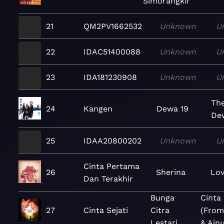
Simorangkir
21
QM2PV1662532
Unknown
U
22
IDAC51400088
Unknown
U
23
IDA181230908
Unknown
U
The
24
Kangen
Dewa 19
De
25
IDAA20800202
Unknown
U
Cinta Pertama
26
Sherina
Lov
Dan Terakhir
Bunga
Cinta 
27
Cinta Sejati
Citra
(From
Lestari
& Ain