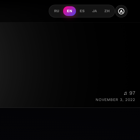
A
RU
EN
ES
JA
ZH
♫ 97
NOVEMBER 3, 2022