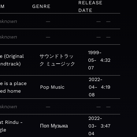
RELEASE
UM
GENRE
DATE
nknown
—
—
—
nknown
—
—
—
1999-
e (Original
サウンドトラッ
05-
4:32
ndtrack)
ク
ミュージック
07
2022-
e is a place
Pop
Music
04-
4:19
led home
08
nknown
—
—
—
2022-
t Rindu -
Поп
Музыка
03-
3:47
gle
04