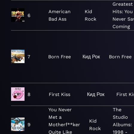
Greatest
American
Kid
Hits: You
6
Bad Ass
Rock
Never S
Coming
7
Born Free
Кид Рок
Born Free
8
First Kiss
Кид Рок
First Ki
You Never
The
Met a
Studio
Kid
9
Motherf**ker
Albums:
Rock
Quite Like
1998 -