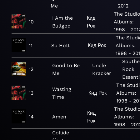
Me
2012
The Studi
I Am the
Кид
10
Albums:
Bullgod
Рок
1998 - 201
The Studi
11
So Hott
Кид Рок
Albums:
1998 - 20
Southe
Good to Be
Uncle
12
Rock
Me
Kracker
Essenti
The Studi
Wasting
13
Кид Рок
Albums:
Time
1998 - 20
The Studi
Кид
14
Amen
Albums:
Рок
1998 - 201
Collide