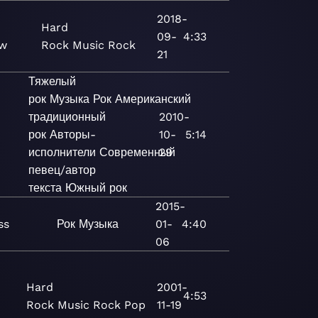
2018-
Hard
09-
4:33
aw
Rock
Music
Rock
21
Тяжелый
рок
Музыка
Рок
Американский
традиционный
2010-
рок
Авторы-
10-
5:14
исполнители
Современный
29
певец/автор
текста
Южный рок
2015-
ss
Рок
Музыка
01-
4:40
06
Hard
2001-
4:53
Rock
Music
Rock
Pop
11-19