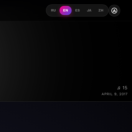
A
RU
EN
ES
JA
ZH
♫ 15
APRIL 9, 2017