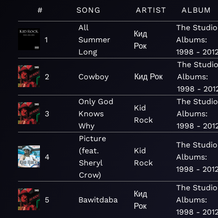
#
SONG
ARTIST
ALBUM
All
The Studio
Кид
1
Summer
Albums:
Рок
Long
1998 - 201
The Studi
2
Cowboy
Кид Рок
Albums:
1998 - 201
Only God
The Studi
Kid
3
Knows
Albums:
Rock
Why
1998 - 201
Picture
The Studio
(feat.
Kid
4
Albums:
Sheryl
Rock
1998 - 201
Crow)
The Studio
Кид
5
Bawitdaba
Albums:
Рок
1998 - 201