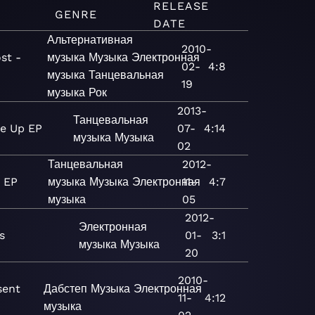
RELEASE
GENRE
DATE
Альтернативная
2010-
st -
музыка
Музыка
Электронная
02-
4:8
музыка
Танцевальная
19
музыка
Рок
2013-
Танцевальная
Me Up EP
07-
4:14
музыка
Музыка
02
Танцевальная
2012-
 EP
музыка
Музыка
Электронная
11-
4:7
музыка
05
2012-
Электронная
s
01-
3:1
музыка
Музыка
20
2010-
sent
Дабстеп
Музыка
Электронная
11-
4:12
музыка