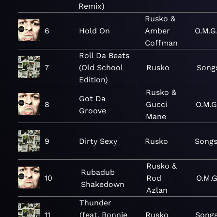
Remix)
Rusko &
6
Hold On
Amber
O.M.G.
Coffman
Roll Da Beats
7
(Old School
Rusko
Song
Edition)
Rusko &
Got Da
8
Gucci
O.M.G
Groove
Mane
9
Dirty Sexy
Rusko
Song
Rusko &
Rubadub
10
Rod
O.M.G
Shakedown
Azlan
Thunder
11
(feat. Bonnie
Rusko
Song