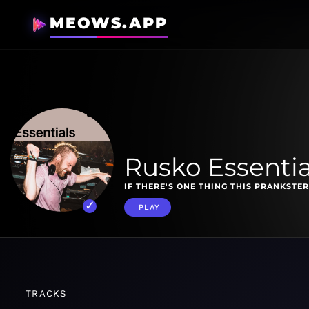
MEOWS.APP
Rusko Essentia
IF THERE'S ONE THING THIS PRANKSTER 
PLAY
TRACKS