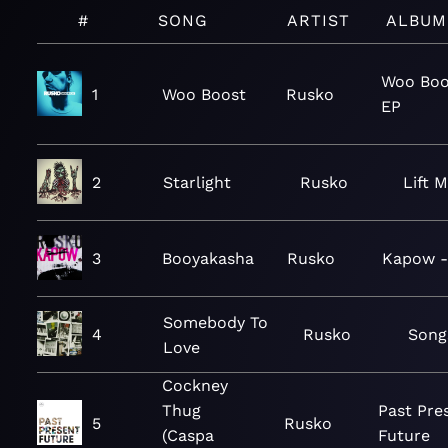
#
SONG
ARTIST
ALBUM
Woo Boo
1
Woo Boost
Rusko
EP
2
Starlight
Rusko
Lift 
3
Booyakasha
Rusko
Kapow -
Somebody To
4
Rusko
Song
Love
Cockney
Thug
Past Pre
5
Rusko
(Caspa
Future