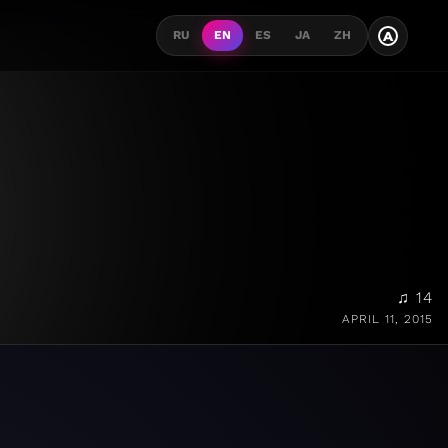
A
RU
EN
ES
JA
ZH
♫ 14
APRIL 11, 2015