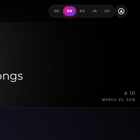
A
RU
EN
ES
JA
ZH
ongs
♫ 10
MARCH 22, 2016