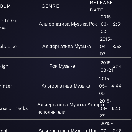
RELEASE
LBUM
GENRE
DATE
2015-
e to Go
Альтернатива
Музыка
Рок
03-
2:51
me
23
2015-
els Like
Альтернатива
Музыка
04-
3:53
07
2015-
High
Рок
Музыка
2:14
08-21
2015-
rinter
Альтернатива
Музыка
05-
4:44
05
2015-
Альтернатива
Музыка
Авторы-
lassic Tracks
03-
6:20
исполнители
27
2015-
mal
Альтернатива
Музыка
Поп
07-
3:16