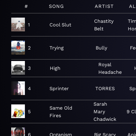
#
SONG
ARTIST
A
Chastity
Tim
1
Cool Slut
Belt
Ho
2
Trying
Bully
Fe
Royal
3
High
Headache
4
Sprinter
TORRES
Sp
Sarah
Same Old
5
Mary
9 C
Fires
Chadwick
6
Organism
Big Scary
Ani