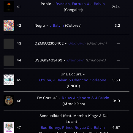
Ponle
Rvssian, Farruko & J Balvin
41
2:44
Gangalee
42
Negro
J Balvin
Colores
3:2
43
QZM5U2300402
Unknown
Unknown
—
44
USUG12403469
Unknown
Unknown
—
Una Locura
45
Ozuna, J Balvin & Chencho Corleone
3:50
ENOC
De Cora <3
Rauw Alejandro & J Balvin
46
3:10
Afrodisíaco
Sensualidad (feat. Mambo Kingz & DJ
Luian)
47
Bad Bunny, Prince Royce & J Balvin
4:57