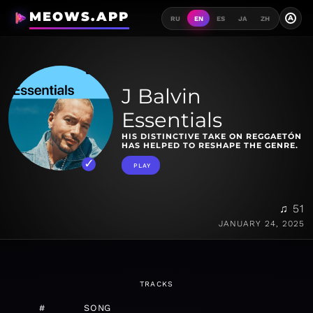
MEOWS.APP
A
RU
EN
ES
JA
ZH
J Balvin
Essentials
HIS DISTINCTIVE TAKE ON REGGAETÓN
HAS HELPED TO RESHAPE THE GENRE.
PLAY
♫ 51
JANUARY 24, 2025
TRACKS
#
SONG