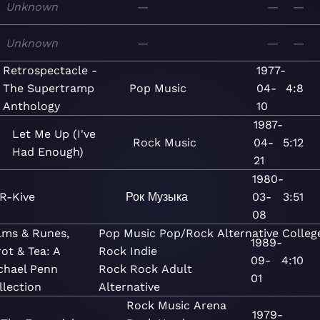
Unknown
—
—
—
Unknown
—
—
—
Retrospectacle -
1977-
The Supertramp
Pop
Music
04-
4:8
Anthology
10
1987-
Let Me Up (I've
Rock
Music
04-
5:12
Had Enough)
21
1980-
R-Kive
Рок
Музыка
03-
3:51
08
lms & Runes,
Pop
Music
Pop/Rock
Alternative
Colleg
1989-
rot & Tea: A
Rock
Indie
09-
4:10
chael Penn
Rock
Rock
Adult
01
llection
Alternative
Rock
Music
Arena
1979-