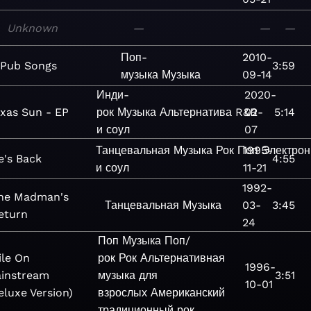
Unknown
—
—
—
Поп-
2010-
Pub Songs
3:59
музыка
Музыка
09-14
Инди-
2020-
xas Sun - EP
рок
Музыка
Альтернатива
R&B
02-
5:14
и соул
07
Танцевальная
Музыка
Рок
Поп
1995-
Электрон
e's Back
4:55
и соул
11-21
1992-
he Madman's
Танцевальная
Музыка
03-
3:45
eturn
24
Поп
Музыка
Поп/
ile On
рок
Рок
Альтернативная
1996-
instream
музыка для
3:51
10-01
eluxe Version)
взрослых
Американский
традиционный рок