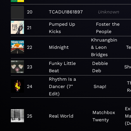
20
TCADU1861897
Unknown
Pumped Up
Foster the
21
Kicks
People
Khruangbin
22
Midnight
& Leon
Te
Bridges
Funky Little
Debbie
23
Sh
Beat
Deb
Rhythm Is a
T
24
Dancer (7"
Snap!
R
Edit)
Ex
Matchbox
25
Real World
Ma
Twenty
(D