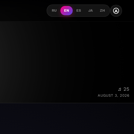
A
RU
EN
ES
JA
ZH
♫ 25
AUGUST 3, 2026