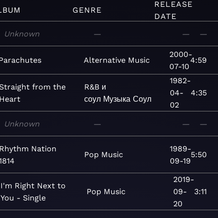
RELEASE
LBUM
GENRE
DATE
Unknown
—
—
—
2000-
Parachutes
Alternative
Music
4:59
07-10
1982-
Straight from the
R&B и
04-
4:35
Heart
соул
Музыка
Соул
02
Unknown
—
—
—
Rhythm Nation
1989-
Pop
Music
5:50
1814
09-19
2019-
I'm Right Next to
Pop
Music
09-
3:11
You - Single
20