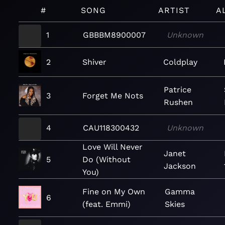
#
SONG
ARTIST
A
1
GBBBM8900007
Unknown
2
Shiver
Coldplay
Patrice
3
Forget Me Nots
Rushen
4
CAU118300432
Unknown
Love Will Never
Janet
5
Do (Without
Jackson
You)
Fine on My Own
Gamma
6
(feat. Emmi)
Skies