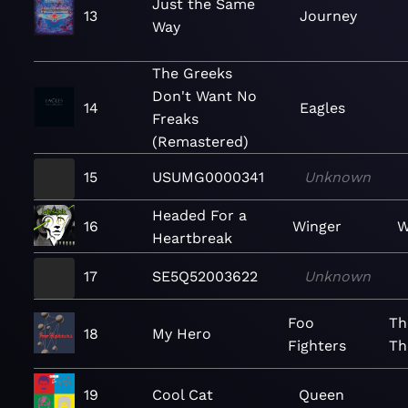
Just the Same
13
Journey
Way
The Greeks
Don't Want No
14
Eagles
Freaks
(Remastered)
15
USUMG0000341
Unknown
Headed For a
16
Winger
W
Heartbreak
17
SE5Q52003622
Unknown
Foo
Th
18
My Hero
Fighters
Th
19
Cool Cat
Queen