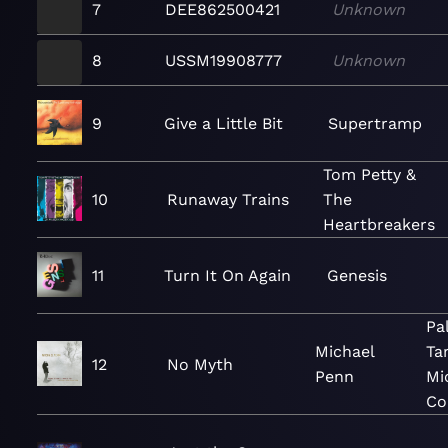
7
DEE862500421
Unknown
8
USSM19908777
Unknown
9
Give a Little Bit
Supertramp
Tom Petty &
10
Runaway Trains
The
Heartbreakers
11
Turn It On Again
Genesis
Pa
Michael
Ta
12
No Myth
Penn
Mi
Co