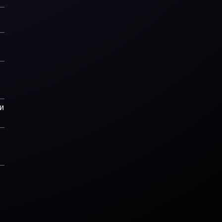
ика
R&B