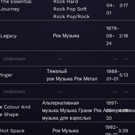
The Essential
Rock
Hard
04-
3:17
Journey
Rock
Pop
Soft
01
Rock
Pop/Rock
1979-
Legacy
Рок
Музыка
09-
2:18
24
Unknown
—
—
—
Тяжелый
1988-
inger
5:13
рок
Музыка
Рок
Метал
01-01
Unknown
—
—
—
Альтернативная
1997-
e Colour And
музыка
Музыка
Гранж
Рок
Альтернативн
05-
4:19
e Shape
музыка для взрослых
20
1982-
Hot Space
Рок
Музыка
3:29
05-21