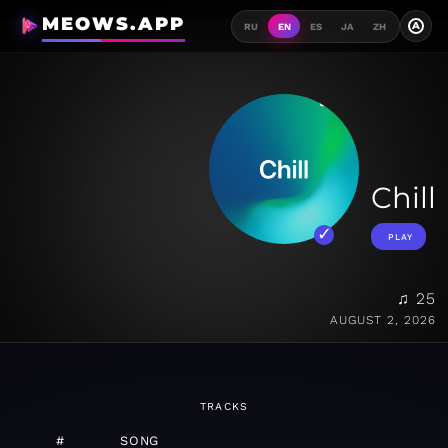
MEOWS.APP
A
RU
EN
ES
JA
ZH
Chill
PLAY
♫ 25
AUGUST 2, 2026
TRACKS
#
SONG