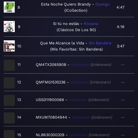
Esta Noche Quiero Brandy
Dyango
8
4:47
iCollection
Si tú no estás
Rosana
9
4:16
Clásicos De Los 90
Que Me Alcance la Vida
Sin Bandera
10
3:47
Mis Favoritas: Sin Bandera
11
QM4TX2065908
Unknown
Unknown
—
12
QMFMG1535236
Unknown
Unknown
—
13
USSD11900066
Unknown
Unknown
—
14
MXUM70804944
Unknown
Unknown
—
15
NLB630300329
Unknown
Unknown
—