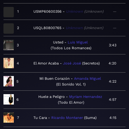
1
USMP60600356
Unknown
Unknown
—
2
USQL80800765
Unknown
Unknown
—
Usted
Luis Miguel
3
3:43
Todos Los Romances
4
El Amor Acaba
José José
Secretos
4:20
Mi Buen Corazón
Amanda Miguel
5
4:22
El Sonido Vol. 1
Huele a Peligro
Myriam Hernandez
6
4:57
Todo El Amor
7
Tu Cara
Ricardo Montaner
Suma
4:15