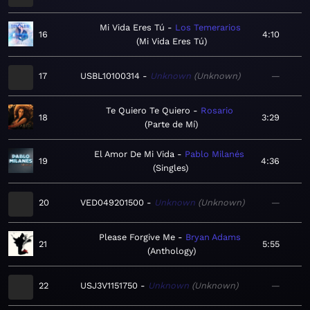
Mi Vida Eres Tú
Los Temerarios
16
4:10
Mi Vida Eres Tú
17
USBL10100314
Unknown
Unknown
—
Te Quiero Te Quiero
Rosario
18
3:29
Parte de Mí
El Amor De Mi Vida
Pablo Milanés
19
4:36
Singles
20
VED049201500
Unknown
Unknown
—
Please Forgive Me
Bryan Adams
21
5:55
Anthology
22
USJ3V1151750
Unknown
Unknown
—