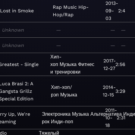
2013-
Rap
Music
Hip-
Lost in Smoke
09-
2:4
Hop/Rap
03
Unknown
—
—
—
Unknown
—
—
—
Хип-
2017-
Greatest - Single
хоп
Музыка
Фитнес
2:56
12-27
и тренировки
Luca Brasi 2: A
Хип-хоп/
2014-
Gangsta Grillz
3:29
рэп
Музыка
12-15
Special Edition
2011-
rry Up, We're
Электроника
Музыка
Альтернатива
Инди
10-
2:31
eaming
рок
Инди-поп
18
dio
Тяжелый