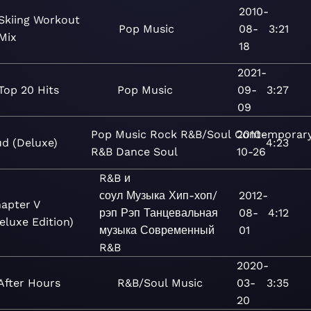
2010-
Skiing Workout
Pop
Music
08-
3:21
Mix
18
2021-
Top 20 Hits
Pop
Music
09-
3:27
09
Pop
Music
Rock
R&B/Soul
Contemporar
2010-
d (Deluxe)
4:23
R&B
Dance
Soul
10-26
R&B и
соул
Музыка
Хип-хоп/
2012-
apter V
рэп
Рэп
Танцевальная
08-
4:12
eluxe Edition)
музыка
Современный
01
R&B
2020-
After Hours
R&B/Soul
Music
03-
3:35
20