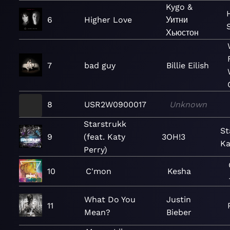
Kygo &
6
Higher Love
Уитни
Хьюстон
7
bad guy
Billie Eilish
8
USR2W0900017
Unknown
Starstrukk
St
9
(feat. Katy
3OH!3
Ka
Perry)
10
C'mon
Kesha
What Do You
Justin
11
Mean?
Bieber