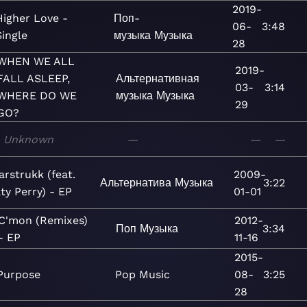
2019-
Higher Love -
Поп-
06-
3:48
Single
музыка
Музыка
28
WHEN WE ALL
2019-
FALL ASLEEP,
Альтернативная
03-
3:14
WHERE DO WE
музыка
Музыка
29
GO?
Unknown
—
—
—
arstrukk (feat.
2009-
Альтернатива
Музыка
3:22
ty Perry) - EP
01-01
C'mon (Remixes)
2012-
Поп
Музыка
3:34
- EP
11-16
2015-
Purpose
Pop
Music
08-
3:25
28