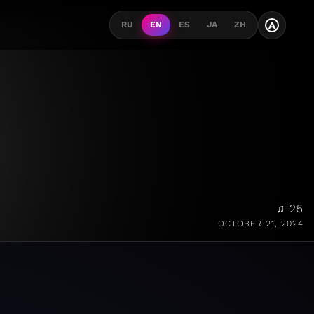
A
RU
EN
ES
JA
ZH
♫ 25
OCTOBER 21, 2024