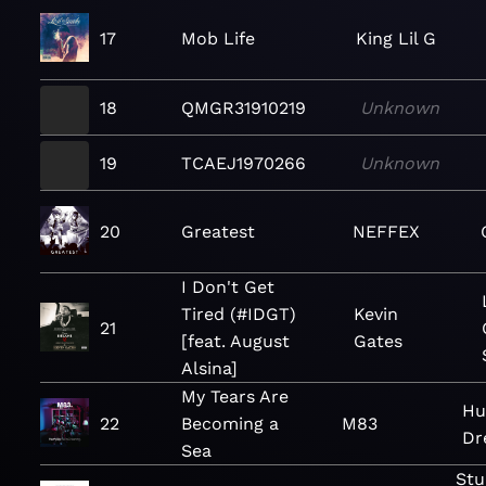
17
Mob Life
King Lil G
18
QMGR31910219
Unknown
19
TCAEJ1970266
Unknown
20
Greatest
NEFFEX
I Don't Get
Tired (#IDGT)
Kevin
21
[feat. August
Gates
Alsina]
My Tears Are
Hu
22
Becoming a
M83
Dr
Sea
Stu