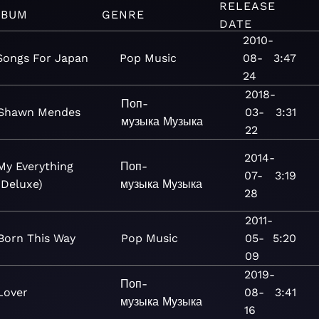
RELEASE
LBUM
GENRE
DATE
2010-
Songs For Japan
Pop
Music
08-
3:47
24
2018-
Поп-
Shawn Mendes
03-
3:31
музыка
Музыка
22
2014-
My Everything
Поп-
07-
3:19
(Deluxe)
музыка
Музыка
28
2011-
Born This Way
Pop
Music
05-
5:20
09
2019-
Поп-
Lover
08-
3:41
музыка
Музыка
16