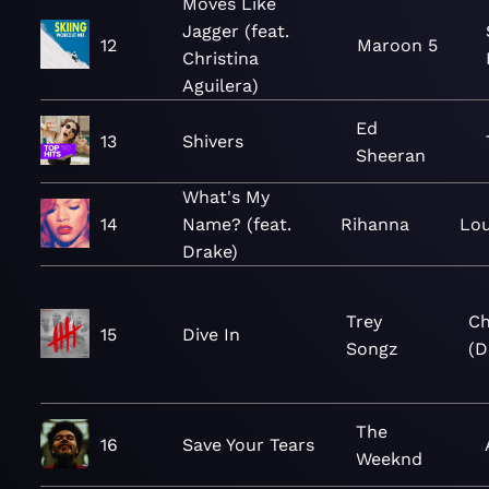
Moves Like
Jagger (feat.
12
Maroon 5
Christina
Aguilera)
Ed
13
Shivers
Sheeran
What's My
14
Name? (feat.
Rihanna
Lou
Drake)
Trey
Ch
15
Dive In
Songz
(D
The
16
Save Your Tears
Weeknd