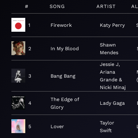
#
SONG
ARTIST
A
1
Firework
Katy Perry
Shawn
2
In My Blood
Mendes
Jessie J,
Ariana
3
Bang Bang
Grande &
Nicki Minaj
The Edge of
4
Lady Gaga
Glory
Taylor
5
Lover
Swift