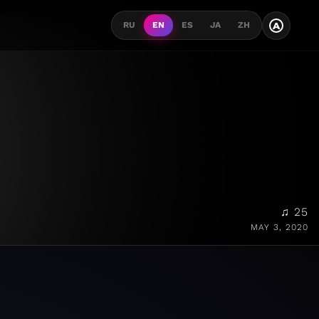
A
RU
EN
ES
JA
ZH
♫ 25
MAY 3, 2020