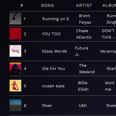
#
SONG
ARTIST
ALBU
Brent
Runn
1
Running on E.
Faiyaz
Sing
Chase
DON'T
2
YOU TOO.
Atlantic
THIS -
Future
3
Glass Words
Vacancy
Jr.
The
4
Die For You
Star
Weeknd
Billie
dont 
5
ocean eyes
Eilish
me
6
River
UMI
Rive