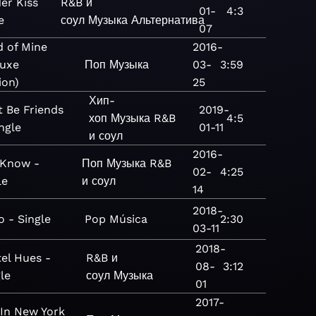
er Kiss
R&B и
01-
4:3
e
соул
Музыка
Альтернатива
07
 of Mine
2016-
luxe
Поп
Музыка
03-
3:59
ion)
25
Хип-
t Be Friends
2019-
хоп
Музыка
R&B
4:5
ingle
01-11
и соул
2016-
I Know -
Поп
Музыка
R&B
02-
4:25
le
и соул
14
2018-
o - Single
Pop
Música
2:30
03-11
2018-
tel Hues -
R&B и
08-
3:12
le
соул
Музыка
01
2017-
 In New York