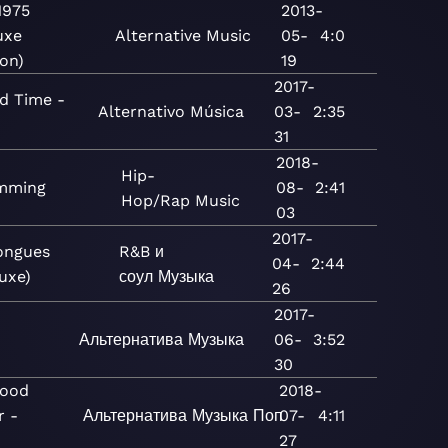
1975
2013-
uxe
Alternative
Music
05-
4:0
ion)
19
2017-
d Time -
Alternativo
Música
03-
2:35
31
2018-
Hip-
mming
08-
2:41
Hop/Rap
Music
03
2017-
ongues
R&B и
04-
2:44
uxe)
соул
Музыка
26
2017-
Альтернатива
Музыка
06-
3:52
30
wood
2018-
r -
Альтернатива
Музыка
Поп
07-
4:11
27