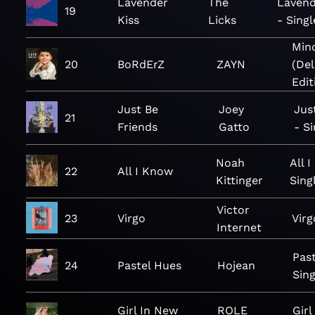
Lavender
The
Lavend
19
Kiss
Licks
- Singl
Mind
20
BoRdErZ
ZAYN
(De
Edit
Just Be
Joey
Jus
21
Friends
Gatto
- S
Noah
All 
22
All I Know
Kittinger
Sing
Victor
23
Virgo
Virg
Internet
Pas
24
Pastel Hues
Hojean
Sing
Girl In New
ROLE
Girl