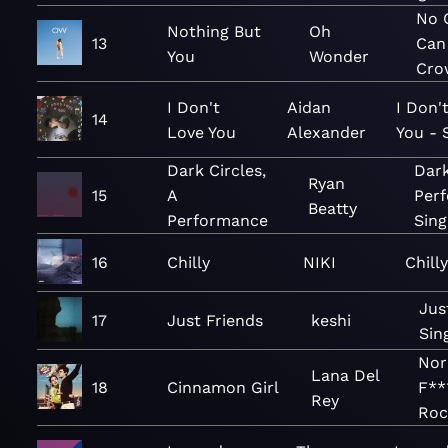
No 
Nothing But
Oh
13
Can
You
Wonder
Cro
I Don't
Aidan
I Don'
14
Love You
Alexander
You - 
Dark Circles,
Dark
Ryan
15
A
Per
Beatty
Performance
Sing
16
Chilly
NIKI
Chill
Jus
17
Just Friends
keshi
Sin
No
Lana Del
18
Cinnamon Girl
F**
Rey
Roc