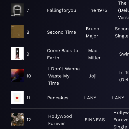
The 
7
Fallingforyou
The 1975
(Del
Vers
Bruno
Secon
8
Second Time
Major
Single
Come Back to
Mac
9
Swi
Earth
Miller
I Don't Wanna
In T
10
Waste My
Joji
(Del
Time
11
Pancakes
LANY
LANY
Holly
Hollywood
12
FINNEAS
Foreve
Forever
Single