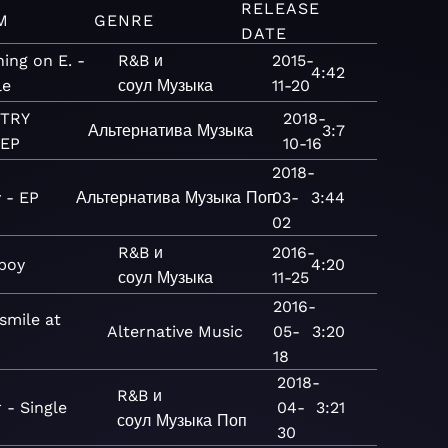
RELEASE
M
GENRE
DATE
ing on E. -
R&B и
2015-
4:42
le
соул
Музыка
11-20
 TRY
2018-
Альтернатива
Музыка
3:7
 EP
10-16
2018-
 - EP
Альтернатива
Музыка
Поп
03-
3:44
02
R&B и
2016-
boy
4:20
соул
Музыка
11-25
2016-
smile at
Alternative
Music
05-
3:20
18
2018-
R&B и
r - Single
04-
3:21
соул
Музыка
Поп
30