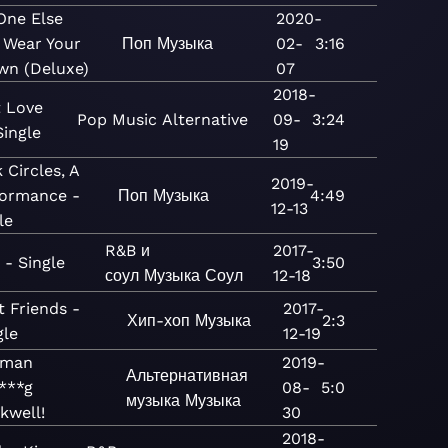
One Else
2020-
 Wear Your
Поп
Музыка
02-
3:16
wn (Deluxe)
07
2018-
t Love
Pop
Music
Alternative
09-
3:24
Single
19
 Circles, A
2019-
formance -
Поп
Музыка
4:49
12-13
le
R&B и
2017-
y - Single
3:50
соул
Музыка
Соул
12-18
t Friends -
2017-
Хип-хоп
Музыка
2:3
gle
12-19
rman
2019-
Альтернативная
***g
08-
5:0
музыка
Музыка
kwell!
30
2018-