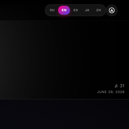
A
RU
EN
ES
JA
ZH
♫ 31
JUNE 29, 2026