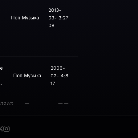
2013-
Поп
Музыка
03-
3:27
08
he
2006-
Поп
Музыка
02-
4:8
.
17
known
—
—
—