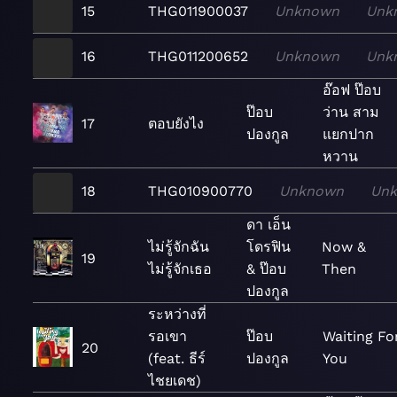
15
THG011900037
Unknown
Unk
16
THG011200652
Unknown
Unk
อ๊อฟ ป๊อบ
ป๊อบ
ว่าน สาม
17
ตอบยังไง
ปองกูล
แยกปาก
หวาน
18
THG010900770
Unknown
Un
ดา เอ็น
ไม่รู้จักฉัน
โดรฟิน
Now &
19
ไม่รู้จักเธอ
& ป๊อบ
Then
ปองกูล
ระหว่างที่
รอเขา
ป๊อบ
Waiting Fo
20
(feat. ธีร์
ปองกูล
You
ไชยเดช)