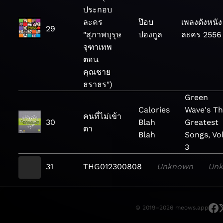
ประกอบ
ละคร
ป๊อบ
เพลงดังหนัง
29
"สุภาพบุรุษ
ปองกูล
ละคร 2556
จุฑาเทพ
ตอน
คุณชาย
ธราธร")
Green
Calories
Wave's T
คนที่ไม่เข้า
30
Blah
Greatest
ตา
Blah
Songs, Vol
3
31
THG012300808
Unknown
Un
© 2019–2026 meows.app