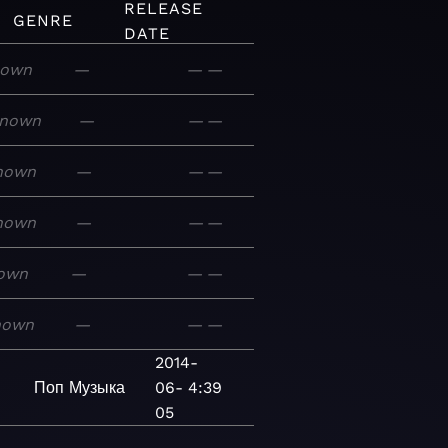
RELEASE
GENRE
DATE
nown
—
—
—
nown
—
—
—
nown
—
—
—
nown
—
—
—
own
—
—
—
nown
—
—
—
2014-
Поп
Музыка
06-
4:39
05