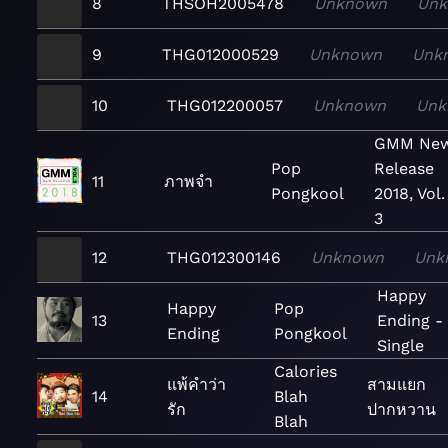
8
THSOH2005478
Unknown
Un
9
THG012000529
Unknown
Unk
10
THG012200057
Unknown
Unk
GMM Ne
Pop
Release
11
ภาพจำ
Pongkool
2018, Vol.
3
12
THG012300146
Unknown
Unk
Happy
Happy
Pop
13
Ending -
Ending
Pongkool
Single
Calories
แพ้คำว่า
สามแยก
14
Blah
รัก
ปากหวาน
Blah