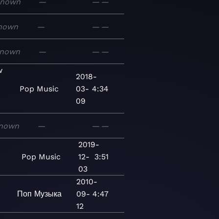
known
—
—
—
nown
—
—
—
nown
—
—
—
w
2018-
Pop
Music
03-
4:34
09
nown
—
—
—
2019-
Pop
Music
12-
3:51
03
2010-
Поп
Музыка
09-
4:47
12