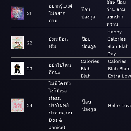
อ๊อฟ ป๊อบ
อยากรู้...แต่
ป๊อบ
ว่าน สาม
21
ไม่อยาก
ปองกูล
แยกปาก
ถาม
หวาน
Happy
ยังเหมือน
ป๊อบ
Calories
22
เดิม
ปองกูล
Blah Blah
Day
Calories
Calories
อย่าไปไหน
23
Blah
Blah Blah
อีกนะ
Blah
Extra Lov
ไม่มีใครยัง
ไงก็มีเธอ
(feat.
ป๊อบ
24
ปราโมทย์
Hello Lov
ปองกูล
ปาทาน, กบ
Dos &
Janice)