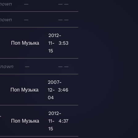
nown
—
—
—
nown
—
—
—
2012-
Поп
Музыка
11-
3:53
15
known
—
—
—
2007-
Поп
Музыка
12-
3:46
04
2012-
r
Поп
Музыка
11-
4:37
15