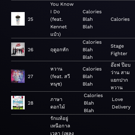
You Know
I Do
Calories
25
(feat.
Blah
Calories
Kennet
Blah
แป๋ว)
Calories
Stage
26
ฤดูอกหัก
Blah
Fighter
Blah
อ๊อฟ ป๊อบ
หวาน
Calories
ว่าน สาม
27
(feat. สวี
Blah
แยกปาก
ทนุช)
Blah
หวาน
Calories
ภาษา
Love
28
Blah
ดอกไม้
Delivery
Blah
รักแท้อยู่
เหนือกาล
เวลา (เพลง