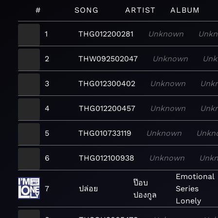
#
SONG
ARTIST
ALBUM
1
THG012200281
Unknown
Unk
2
THW092502047
Unknown
Unk
3
THG012300402
Unknown
Unk
4
THG012200457
Unknown
Unk
5
THG010733119
Unknown
Unkn
6
THG012100938
Unknown
Unk
Emotional
ป๊อบ
7
ปล่อย
Series
ปองกูล
Lonely