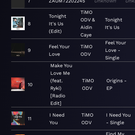
7
ZAUM72202245
Unknown
Unk
TiMO
Tonight
ODV &
Tonight
8
It's Us
Aidin
It's Us
(Edit)
Caye
Feel Your
Feel Your
TiMO
9
Love -
Love
ODV
Single
Make You
Love Me
(feat.
TiMO
Origins -
10
Ryki)
ODV
EP
[Radio
Edit]
I Need
TiMO
I Need You
11
You
ODV
- Single
Find My