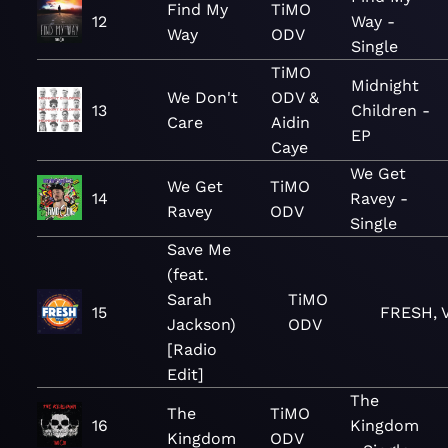
Find My
TiMO
12
Way -
Way
ODV
Single
TiMO
Midnight
We Don't
ODV &
13
Children -
Care
Aidin
EP
Caye
We Get
We Get
TiMO
14
Ravey -
Ravey
ODV
Single
Save Me
(feat.
Sarah
TiMO
15
FRESH, V
Jackson)
ODV
[Radio
Edit]
The
The
TiMO
16
Kingdom
Kingdom
ODV