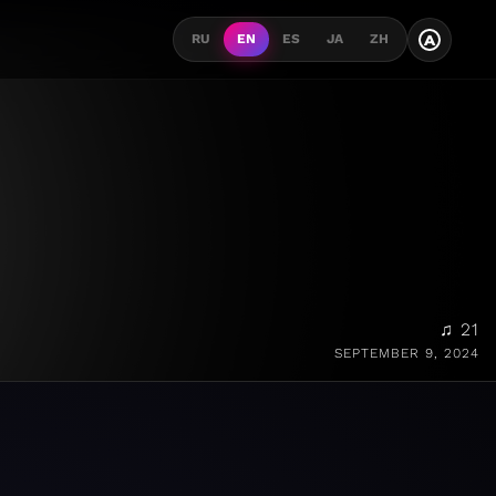
A
RU
EN
ES
JA
ZH
♫ 21
SEPTEMBER 9, 2024