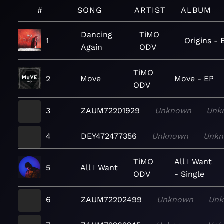
#
SONG
ARTIST
ALBUM
Dancing
TiMO
1
Origins - 
Again
ODV
TiMO
2
Move
Move - EP
ODV
3
ZAUM72201929
Unknown
Unk
4
DEY472477356
Unknown
Unk
TiMO
All I Want
5
All I Want
ODV
- Single
6
ZAUM72202499
Unknown
Un