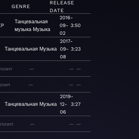
RELEASE
GENRE
DATE
2016-
Танцевальная
EP
09-
3:50
музыка
Музыка
02
2017-
Танцевальная
Музыка
09-
3:23
08
nown
—
—
—
nown
—
—
—
2019-
Танцевальная
Музыка
12-
3:27
06
known
—
—
—